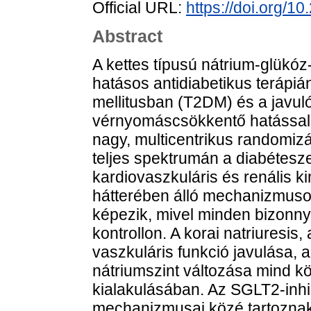
Official URL:
https://doi.org
Abstract
A kettes típusú nátrium-glükóz
hatásos antidiabetikus terápiá
mellitusban (T2DM) és a javuló 
vérnyomáscsökkentő hatással 
nagy, multicentrikus randomizá
teljes spektrumán a diabéteszes
kardiovaszkuláris és renális k
hátterében álló mechanizmusok 
képezik, mivel minden bizonnya
kontrollon. A korai natriuresis
vaszkuláris funkció javulása,
nátriumszint változása mind k
kialakulásában. Az SGLT2-inhi
mechanizmusai közé tartoznak a