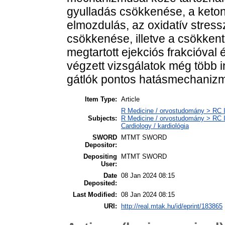
gyulladás csökkenése, a ketont
elmozdulás, az oxidatív stres
csökkenése, illetve a csökkent 
megtartott ejekciós frakcióva
végzett vizsgálatok még több 
gátlók pontos hatásmechanizm
Item Type:
Article
R Medicine / orvostudomány > RC In
Subjects:
R Medicine / orvostudomány > RC I
Cardiology / kardiológia
SWORD
MTMT SWORD
Depositor:
Depositing
MTMT SWORD
User:
Date
08 Jan 2024 08:15
Deposited:
Last Modified:
08 Jan 2024 08:15
URI:
http://real.mtak.hu/id/eprint/183865