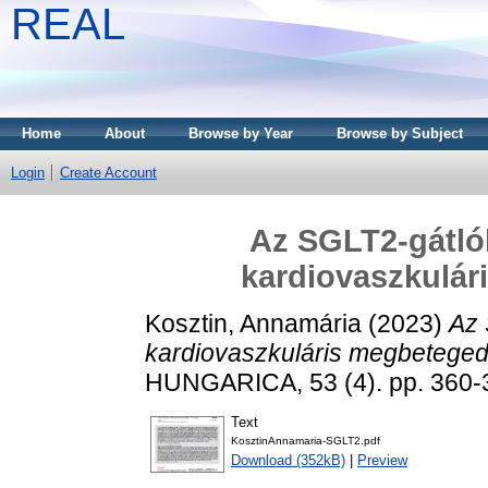
REAL
Home
About
Browse by Year
Browse by Subject
Login
Create Account
Az SGLT2-gátlók
kardiovaszkulá
Kosztin, Annamária
(2023)
Az 
kardiovaszkuláris megbetege
HUNGARICA, 53 (4). pp. 360-
Text
KosztinAnnamaria-SGLT2.pdf
Download (352kB)
|
Preview