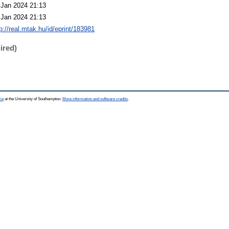
 Jan 2024 21:13
 Jan 2024 21:13
p://real.mtak.hu/id/eprint/183981
ired)
ce
at the University of Southampton.
More information and software credits
.