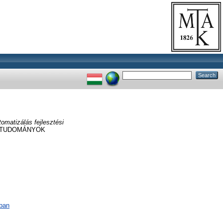
matizálás fejlesztési
RTUDOMÁNYOK
ában