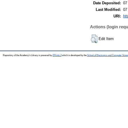
Date Deposited:
07
Last Modified:
07
URI:
htt
Actions (login requ
Edit Item
Repository of the Academy's Library is powered by
EPrints 3
which is developed by the
School of Electronics and Computer Scien