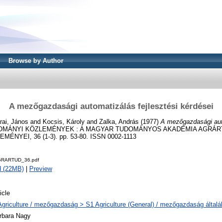
Browse by Author
A mezőgazdasági automatizálás fejlesztési kérdései
rai, János
and
Kocsis, Károly
and
Zalka, András
(1977)
A mezőgazdasági auto
MÁNYI KÖZLEMÉNYEK : A MAGYAR TUDOMÁNYOS AKADÉMIA AGRÁ
NYEI, 36 (1-3). pp. 53-80. ISSN 0002-1113
GRARTUD_36.pdf
d (22MB)
|
Preview
icle
Agriculture / mezőgazdaság > S1 Agriculture (General) / mezőgazdaság által
rbara Nagy