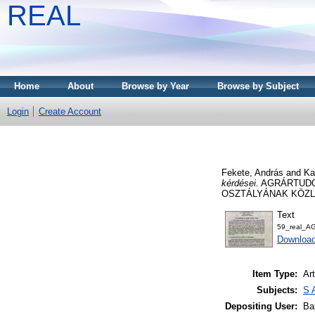
REAL
Home
About
Browse by Year
Browse by Subject
Login
Create Account
Fekete, András
and
Ka
kérdései.
AGRÁRTUDO
OSZTÁLYÁNAK KÖZLEMÉ
Text
59_real_A
Downloa
Item Type:
Art
Subjects:
S 
Depositing User:
Ba