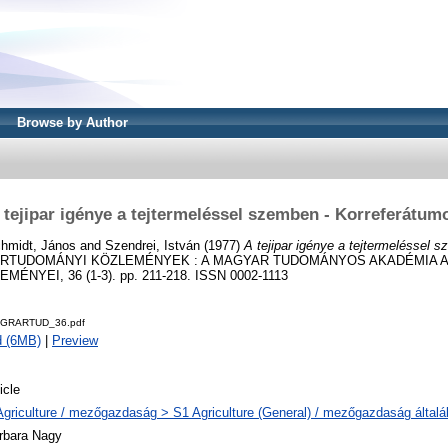
Browse by Author
 tejipar igénye a tejtermeléssel szemben - Korreferátum
hmidt, János
and
Szendrei, István
(1977)
A tejipar igénye a tejtermeléssel 
RTUDOMÁNYI KÖZLEMÉNYEK : A MAGYAR TUDOMÁNYOS AKADÉMIA
NYEI, 36 (1-3). pp. 211-218. ISSN 0002-1113
AGRARTUD_36.pdf
d (6MB)
|
Preview
icle
Agriculture / mezőgazdaság > S1 Agriculture (General) / mezőgazdaság által
rbara Nagy