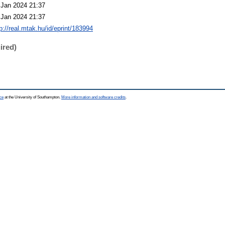
 Jan 2024 21:37
 Jan 2024 21:37
p://real.mtak.hu/id/eprint/183994
ired)
ce
at the University of Southampton.
More information and software credits
.