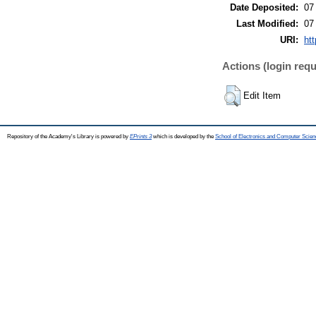
Date Deposited:
07
Last Modified:
07
URI:
htt
Actions (login requ
Edit Item
Repository of the Academy's Library is powered by
EPrints 3
which is developed by the
School of Electronics and Computer Scien