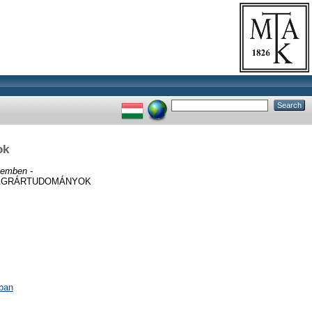
ok
szemben -
 AGRÁRTUDOMÁNYOK
ában