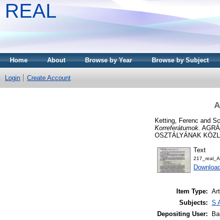
REAL
Home
About
Browse by Year
Browse by Subject
Login
Create Account
A
Ketting, Ferenc
and
Sc
Korreferátumok.
AGRÁ
OSZTÁLYÁNAK KÖZLEMÉ
Text
217_real_
Downloa
Item Type:
Art
Subjects:
S 
Depositing User:
Ba