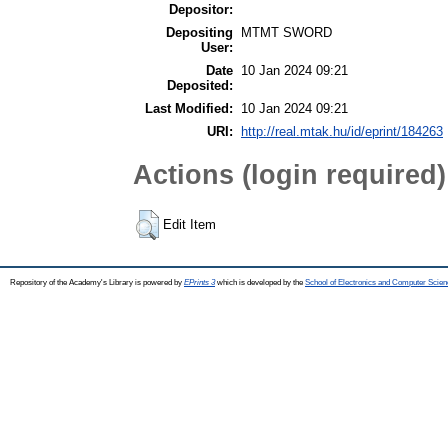
Depositor:
Depositing
MTMT SWORD
User:
Date
10 Jan 2024 09:21
Deposited:
Last Modified:
10 Jan 2024 09:21
URI:
http://real.mtak.hu/id/eprint/184263
Actions (login required)
Edit Item
Repository of the Academy's Library is powered by
EPrints 3
which is developed by the
School of Electronics and Computer Scien