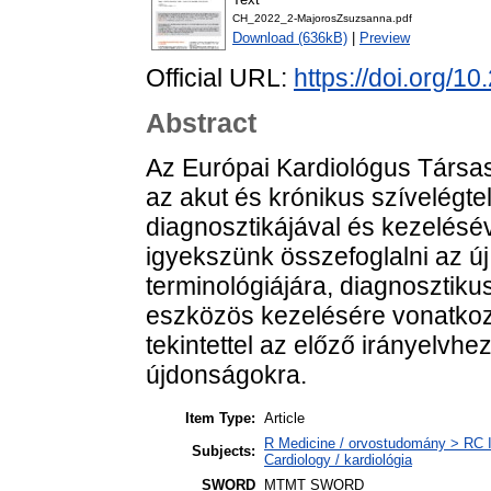
CH_2022_2-MajorosZsuzsanna.pdf
Download (636kB)
|
Preview
Official URL:
https://doi.org
Abstract
Az Európai Kardiológus Társas
az akut és krónikus szívelégte
diagnosztikájával és kezelésé
igyekszünk összefoglalni az új
terminológiájára, diagnosztiku
eszközös kezelésére vonatkoz
tekintettel az előző irányelvh
újdonságokra.
Item Type:
Article
R Medicine / orvostudomány > RC I
Subjects:
Cardiology / kardiológia
SWORD
MTMT SWORD