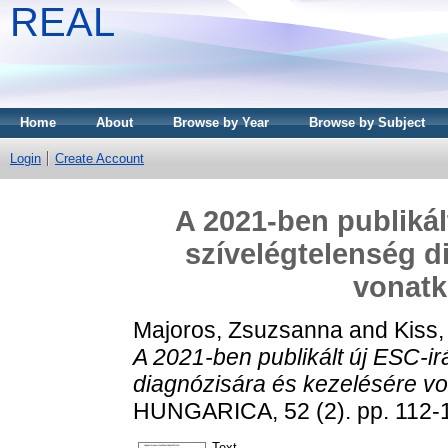
REAL
Home
About
Browse by Year
Browse by Subject
Login
Create Account
A 2021-ben publikál
szívelégtelenség d
vonatk
Majoros, Zsuzsanna
and
Kiss
A 2021-ben publikált új ESC-ir
diagnózisára és kezelésére vo
HUNGARICA, 52 (2). pp. 112-
Text