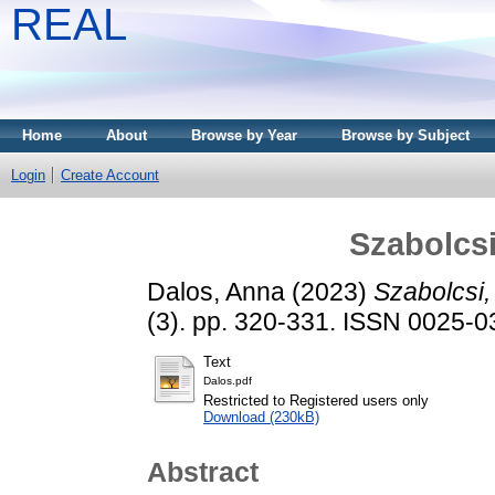
REAL
Home
About
Browse by Year
Browse by Subject
Login
Create Account
Szabolcsi
Dalos, Anna
(2023)
Szabolcsi,
(3). pp. 320-331. ISSN 0025-
Text
Dalos.pdf
Restricted to Registered users only
Download (230kB)
Abstract