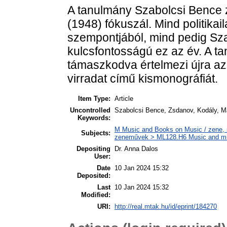
A tanulmány Szabolcsi Bence 
(1948) fókuszál. Mind politikail
szempontjából, mind pedig Sz
kulcsfontosságú ez az év. A t
támaszkodva értelmezi újra a
virradat című kismonográfiát.
Item Type:
Article
Uncontrolled
Szabolcsi Bence, Zsdanov, Kodály, M
Keywords:
M Music and Books on Music / zene, s
Subjects:
zeneművek > ML128.H6 Music and musi
Depositing
Dr. Anna Dalos
User:
Date
10 Jan 2024 15:32
Deposited:
Last
10 Jan 2024 15:32
Modified:
URI:
http://real.mtak.hu/id/eprint/184270