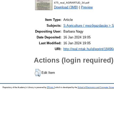
475_real_AGRARTUD_34.pdf
Download (3MB)
|
Preview
Item Type:
Article
Subjects:
S Agriculture / mezőgazdaság > S
Depositing User:
Barbara Nagy
Date Deposited:
16 Jan 2024 19:05
Last Modified:
16 Jan 2024 19:05
URI:
http://real.mtak.hu/id/eprint/18496
Actions (login required)
Edit Item
Repository of the Academy's Library is powered by
EPrints 3
which is developed by the
School of Electronics and Computer Scien