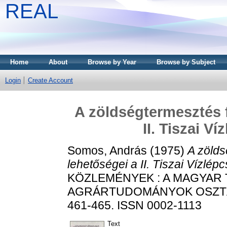
REAL
Home
About
Browse by Year
Browse by Subject
Login
Create Account
A zöldségtermesztés f
II. Tiszai V
Somos, András
(1975)
A zölds
lehetőségei a II. Tiszai Vízlép
KÖZLEMÉNYEK : A MAGYAR
AGRÁRTUDOMÁNYOK OSZTÁLY
461-465. ISSN 0002-1113
Text