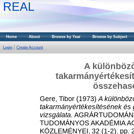
REAL
Home
About
Browse by Year
Browse by Subject
Login
Create Account
A különböző
takarmányértékesí
összehaso
Gere, Tibor
(1973)
A különböz
takarmányértékesítésének és 
vizsgálata.
AGRÁRTUDOMÁNYI
TUDOMÁNYOS AKADÉMIA 
KÖZLEMÉNYEI, 32 (1-2). pp. 