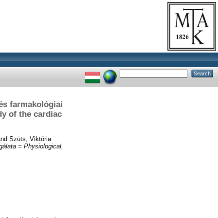
 és farmakológiai
y of the cardiac
nd
Szüts, Viktória
sgálata = Physiological,