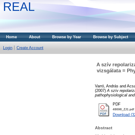
REAL
Home
About
Browse by Year
Browse by Subject
Login
Create Account
A szív repolariz
vizsgálata = Ph
Varró, András
and
Acsa
(2007)
A szív repolariz
pathophysiological and
PDF
48698_ZJ1.pdf
Download (3
Abstract