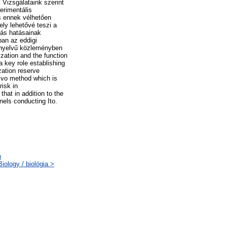
 Vizsgálataink szerint
erimentális
s ennek vélhetően
ly lehetővé teszi a
iás hatásainak
ban az eddigi
 nyelvű közleményben
zation and the function
 a key role establishing
zation reserve
ivo method which is
risk in
that in addition to the
nels conducting Ito.
n
ology / biológia >