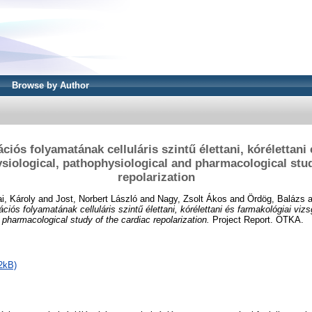
Browse by Author
ációs folyamatának celluláris szintű élettani, kórélettani
ysiological, pathophysiological and pharmacological stud
repolarization
i, Károly
and
Jost, Norbert László
and
Nagy, Zsolt Ákos
and
Ördög, Balázs
a
ációs folyamatának celluláris szintű élettani, kórélettani és farmakológiai viz
 pharmacological study of the cardiac repolarization.
Project Report. OTKA.
2kB)