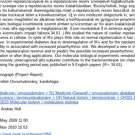
ívizom repolarizációjával és a repolarizációs rezerv szerepével foglalkoztunk.
 szerepe van a repolarizációs rezerv kialakításában. Bizonyítottuk, hogy exp
 Ito káliumáramok downregulációja miatt a repolarizációs rezerv beszűkül, é
iás kockázat lehet a következménye. Új in vivo módszert dolgoztunk ki, ame
s rezerv megítélést és alkalmas lehet a kórfolyamatok és gyógyszer proaritm
áris biológiai kísérleteink szerint emberi szívizomban az Ito áram kialakításá
en más alfa egységek is meghatározzák. Ezen munkánkat 9 in extenzo angol
k kummulatív impakt faktora 34.61. | We studied the nature of cardiac repolari
serve in cellular. In spite of IKs plays little role on normal repolarization it has
rve. In experimental diabetes due to downregulation of IKs and Ito the repolari
ly is associated with increased proarrhythmic risk. We developed a new in v
 the repolarization reserve and to predict the possible increased proarrhythmic 
ation or after drug applications. Our molecular biological experiments rereated 
eviously unrecognized alfa subunits contribute to the transmembrane ion chan
ring the granting period was published in 9 English papers (IF= 34.61).
nograph (Project Report)
méleti Orvostudomány, kardiológia
Medicine / orvostudomány > R1 Medicine (General) / orvostudomány általába
Science / természettudomány > QH Natural history / természetrajz > QH301 Bi
015 Molecular biology / molekuláris biológia
 Andras Holl
 May 2009 11:00
 Nov 2010 15:53
p://real.mtak.hu/id/eprint/1856