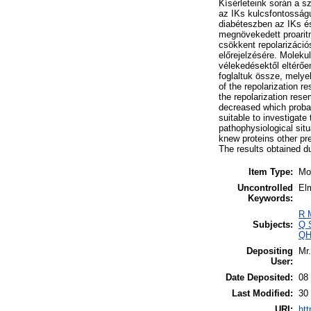
Kísérleteink során a sz
az IKs kulcsfontosságú
diabéteszben az IKs és
megnövekedett proaritm
csökkent repolarizáció
előrejelzésére. Molekul
vélekedésektől eltérő
foglaltuk össze, melye
of the repolarization re
the repolarization rese
decreased which probab
suitable to investigate
pathophysiological situ
knew proteins other pr
The results obtained du
Item Type:
Mo
Uncontrolled
El
Keywords:
R 
Subjects:
Q 
QH3
Depositing
Mr.
User:
Date Deposited:
08
Last Modified:
30
URI:
htt