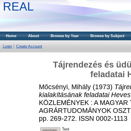
REAL
Home
About
Browse by Year
Browse by Subject
Login
Create Account
Tájrendezés és üdü
feladatai
Mőcsényi, Mihály
(1973)
Tájre
kialakításának feladatai Hev
KÖZLEMÉNYEK : A MAGYAR
AGRÁRTUDOMÁNYOK OSZTÁL
pp. 269-272. ISSN 0002-1113
Text