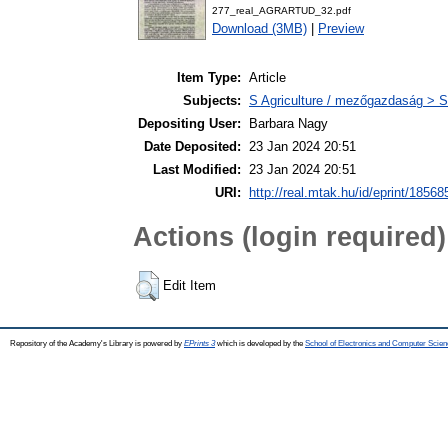
277_real_AGRARTUD_32.pdf
Download (3MB)
|
Preview
Item Type:
Article
Subjects:
S Agriculture / mezőgazdaság > S
Depositing User:
Barbara Nagy
Date Deposited:
23 Jan 2024 20:51
Last Modified:
23 Jan 2024 20:51
URI:
http://real.mtak.hu/id/eprint/18568
Actions (login required)
Edit Item
Repository of the Academy's Library is powered by
EPrints 3
which is developed by the
School of Electronics and Computer Scien