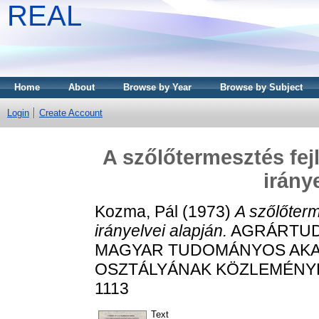
REAL
Home
About
Browse by Year
Browse by Subject
Login
Create Account
A szőlőtermesztés fej
irány
Kozma, Pál
(1973)
A szőlőter
irányelvei alapján.
AGRÁRTUD
MAGYAR TUDOMÁNYOS AK
OSZTÁLYÁNAK KÖZLEMÉNYEI, 3
1113
Text