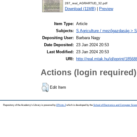
287_real_AGRARTUD_32.pdf
Download (11MB)
|
Preview
Item Type:
Article
Subjects:
S Agriculture / mezőgazdaság > S
Depositing User:
Barbara Nagy
Date Deposited:
23 Jan 2024 20:53
Last Modified:
23 Jan 2024 20:53
URI:
http://real.mtak.hu/id/eprint/18568
Actions (login required)
Edit Item
Repository of the Academy's Library is powered by
EPrints 3
which is developed by the
School of Electronics and Computer Scien