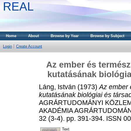
REAL
Home
About
Browse by Year
Browse by Subject
Login
Create Account
Az ember és termész
kutatásának biológia
Láng, István
(1973)
Az ember 
kutatásának biológiai és társa
AGRÁRTUDOMÁNYI KÖZLEM
AKADÉMIA AGRÁRTUDOMÁN
32 (3-4). pp. 391-394. ISSN 0
Text