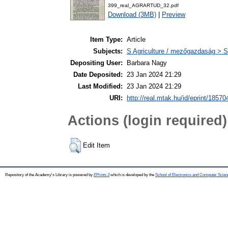
399_real_AGRARTUD_32.pdf
Download (3MB)
|
Preview
Item Type:
Article
Subjects:
S Agriculture / mezőgazdaság > S
Depositing User:
Barbara Nagy
Date Deposited:
23 Jan 2024 21:29
Last Modified:
23 Jan 2024 21:29
URI:
http://real.mtak.hu/id/eprint/18570
Actions (login required)
Edit Item
Repository of the Academy's Library is powered by
EPrints 3
which is developed by the
School of Electronics and Computer Scien