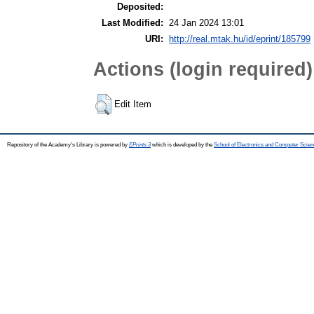
Deposited:
Last Modified:
24 Jan 2024 13:01
URI:
http://real.mtak.hu/id/eprint/185799
Actions (login required)
Edit Item
Repository of the Academy's Library is powered by
EPrints 3
which is developed by the
School of Electronics and Computer Scien