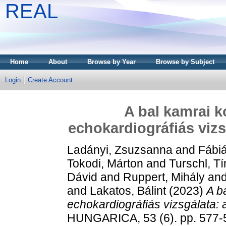
REAL
Home
About
Browse by Year
Browse by Subject
Login
Create Account
A bal kamrai k
echokardiográfiás vizs
Ladányi, Zsuzsanna
and
Fábiá
Tokodi, Márton
and
Turschl, T
Dávid
and
Ruppert, Mihály
an
and
Lakatos, Bálint
(2023)
A b
echokardiográfiás vizsgálata: 
HUNGARICA, 53 (6). pp. 577-