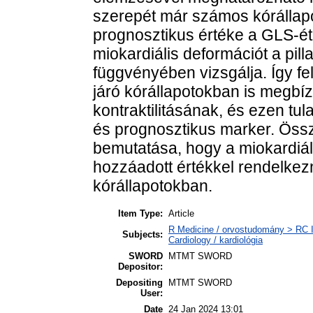
szerepét már számos kórállapo
prognosztikus értéke a GLS-ét
miokardiális deformációt a pil
függvényében vizsgálja. Így fe
járó kórállapotokban is megbí
kontraktilitásának, és ezen tu
és prognosztikus marker. Össz
bemutatása, hogy a miokardiá
hozzáadott értékkel rendelkez
kórállapotokban.
Item Type:
Article
R Medicine / orvostudomány > RC I
Subjects:
Cardiology / kardiológia
SWORD
MTMT SWORD
Depositor:
Depositing
MTMT SWORD
User:
Date
24 Jan 2024 13:01