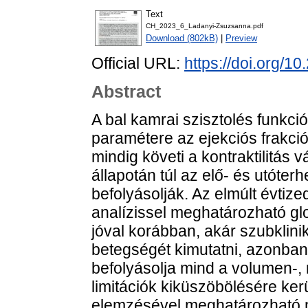
Text
CH_2023_6_Ladanyi-Zsuzsanna.pdf
Download (802kB)
|
Preview
Official URL:
https://doi.org
Abstract
A bal kamrai szisztolés funkci
paramétere az ejekciós frakci
mindig követi a kontraktilitás 
állapotán túl az elő- és utóter
befolyásolják. Az elmúlt évtiz
analízissel meghatározható glob
jóval korábban, akár szubklin
betegségét kimutatni, azonban 
befolyásolja mind a volumen-,
limitációk kiküszöbölésére ke
elemzésével meghatározható m