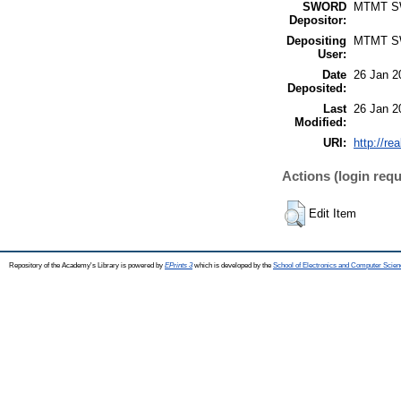
SWORD
MTMT 
Depositor:
Depositing
MTMT 
User:
Date
26 Jan 2
Deposited:
Last
26 Jan 2
Modified:
URI:
http://re
Actions (login requ
Edit Item
Repository of the Academy's Library is powered by
EPrints 3
which is developed by the
School of Electronics and Computer Scien