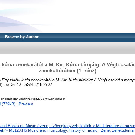
Browse by Author
 kúria zenekarától a M. Kir. Kúria bírójáig: A Végh-csal
zenekultúrában (1. rész)
)
Egy vidéki kúria zenekarától a M. Kir. Kúria bírójáig: A Végh-család a magy
. pp. 36-40. ISSN 1218-2702
h-csaladtanulmany1.resz2023-04Zenekar.pdf
 (739kB)
|
Preview
and Books on Music / zene, szövegkönyvek, kották > ML Literature of music
k > ML128.H6 Music and musicology, history of music / Zene, zenetudomán