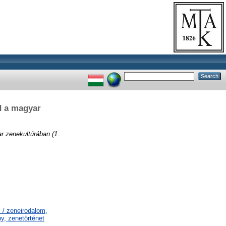
ád a magyar
ar zenekultúrában (1.
 / zeneirodalom,
y, zenetörténet