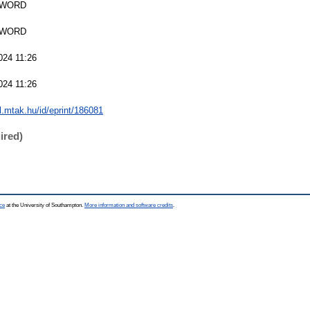
SWORD
SWORD
024 11:26
024 11:26
al.mtak.hu/id/eprint/186081
ired)
ce
at the University of Southampton.
More information and software credits
.