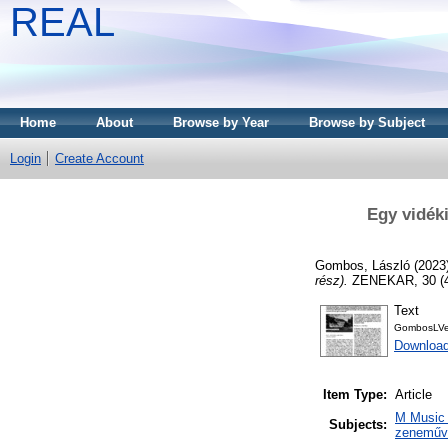
REAL
Home
About
Browse by Year
Browse by Subject
Login
Create Account
Egy vidéki
Gombos, László
(2023
rész).
ZENEKAR, 30 (4)
Text
GombosLVeg
Download
Item Type:
Article
M Music 
Subjects:
zeneműve