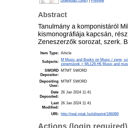
Download (1MB)
|
Preview
Abstract
Tanulmány a komponistáról Mi
kismonográfiája kapcsán, rész
Zeneszerzők sorozat, szerk. B
Item Type:
Article
M Music and Books on Music / zene, szö
Subjects:
zeneművek > ML128.H6 Music and musico
SWORD
MTMT SWORD
Depositor:
Depositing
MTMT SWORD
User:
Date
26 Jan 2024 11:41
Deposited:
Last
26 Jan 2024 11:41
Modified:
URI:
http://real.mtak.hu/id/eprint/186089
Actions (login required)