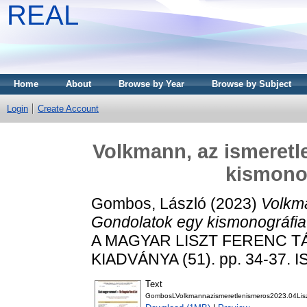
REAL
Home
About
Browse by Year
Browse by Subject
Login
Create Account
Volkmann, az ismeretl
kismono
Gombos, László
(2023)
Volkma
Gondolatok egy kismonográfia
A MAGYAR LISZT FERENC 
KIADVÁNYA (51). pp. 34-37. 
Text
GombosLVolkmannazismeretlenismeros2023.04Liszt-