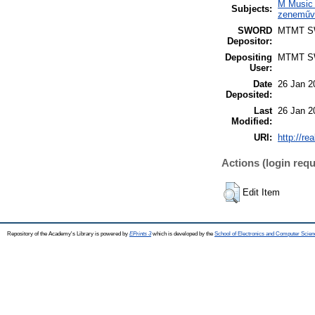
M Music 
Subjects:
zeneműve
SWORD
MTMT 
Depositor:
Depositing
MTMT 
User:
Date
26 Jan 2
Deposited:
Last
26 Jan 2
Modified:
URI:
http://re
Actions (login requ
Edit Item
Repository of the Academy's Library is powered by
EPrints 3
which is developed by the
School of Electronics and Computer Scien