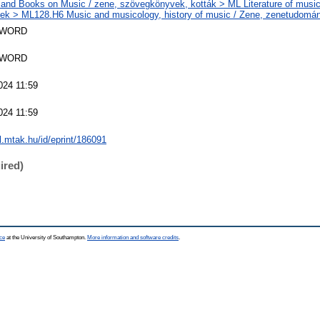
and Books on Music / zene, szövegkönyvek, kották > ML Literature of music
k > ML128.H6 Music and musicology, history of music / Zene, zenetudomán
SWORD
SWORD
024 11:59
024 11:59
al.mtak.hu/id/eprint/186091
ired)
ce
at the University of Southampton.
More information and software credits
.