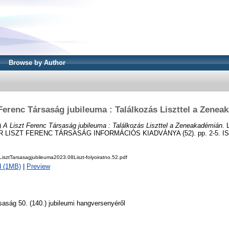
Browse by Author
Ferenc Társaság jubileuma : Találkozás Liszttel a Zene
)
A Liszt Ferenc Társaság jubileuma : Találkozás Liszttel a Zeneakadémián.
L
LISZT FERENC TÁRSASÁG INFORMÁCIÓS KIADVÁNYA (52). pp. 2-5. IS
sztTarsasagjubileuma2023.08Liszt-folyoiratno.52.pdf
d (1MB)
|
Preview
rsaság 50. (140.) jubileumi hangversenyéről