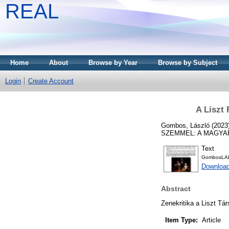
REAL
Home
About
Browse by Year
Browse by Subject
Login
Create Account
A Liszt 
Gombos, László
(2023
SZEMMEL: A MAGYAR 
Text
GombosLALi
Downloa
Abstract
Zenekritika a Liszt Tá
Item Type:
Article