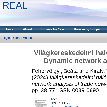
REAL
Home
About
Browse by Year
Browse by Subject
Login
Create Account
Világkereskedelmi hál
Dynamic network an
Fehérvölgyi, Beáta
and
Király
(2024)
Világkereskedelmi háló
network analysis of trade netw
pp. 38-77. ISSN 0039-0690
Text
2024_01_038.pdf