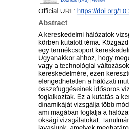
Download (1MB)
|
Preview
Official URL:
https://doi.org/1
Abstract
A kereskedelmi hálózatok vizs
körben kutatott téma. Közgazd
egy termékcsoport kereskedelm
Ugyanakkor ahhoz, hogy megér
vagy a technológiai változáso
kereskedelmére, ezen keresztü
elengedhetetlen a hálózati mu
összefüggéseinek idősoros viz
foglalkoztak. Ez a kutatás a k
dinamikáját vizsgálja több mó
ami magában foglalja a hálóza
oksági vizsgálatokat. Tanulm
javaslunk, amelyek meghatár