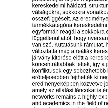
kereskedelmi hálózati, struktur
válságokra, sokkokra vonatkoz
összefüggéseit. Az eredményei
termékkategória kereskedelmi 
egyformán reagál a sokkokra é
függetlenül attól, hogy nyersa
van szó. Kutatásunk rámutat,
változtatta meg a reáliák kere
járvány kitörése előtt a keres
koncentráltabbak lettek, így 
konfliktusok egy sebezhetőbb 
erőteljesebben fejthették ki ne
eredményeképpen közvetve jo
amely az ellátási láncokat is ér
networks remains a highly exp
and academics in the field of n