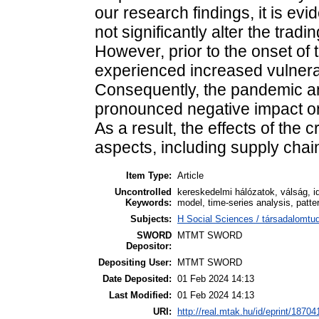
our research findings, it is evid
not significantly alter the tradi
However, prior to the onset of
experienced increased vulnerab
Consequently, the pandemic a
pronounced negative impact on
As a result, the effects of the c
aspects, including supply chai
Item Type:
Article
Uncontrolled
kereskedelmi hálózatok, válság, id
Keywords:
model, time-series analysis, patte
Subjects:
H Social Sciences / társadalomtud
SWORD
MTMT SWORD
Depositor:
Depositing User:
MTMT SWORD
Date Deposited:
01 Feb 2024 14:13
Last Modified:
01 Feb 2024 14:13
URI:
http://real.mtak.hu/id/eprint/18704