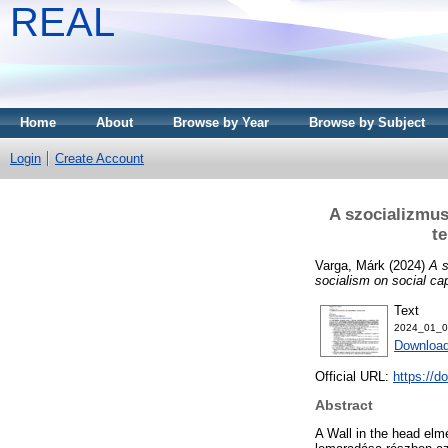
REAL
Home
About
Browse by Year
Browse by Subject
Login
Create Account
A szocializmus
te
Varga, Márk
(2024)
A s
socialism on social ca
Text
2024_01_0
Download
Official URL:
https://d
Abstract
A Wall in the head el