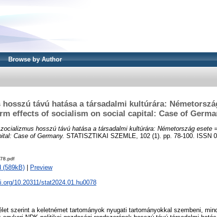
Browse by Author
 hosszú távú hatása a társadalmi kultúrára: Németorszá
rm effects of socialism on social capital: Case of Germ
zocializmus hosszú távú hatása a társadalmi kultúrára: Németország esete =
pital: Case of Germany.
STATISZTIKAI SZEMLE, 102 (1). pp. 78-100. ISSN 
78.pdf
 (589kB)
|
Preview
oi.org/10.20311/stat2024.01.hu0078
mélet szerint a keletnémet tartományok nyugati tartományokkal szembeni, mi