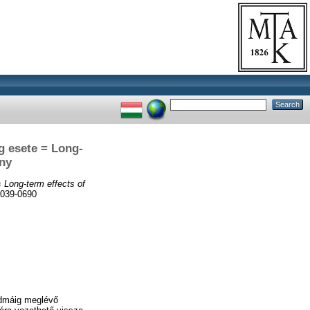
g esete = Long-
any
 Long-term effects of
0039-0690
ndmáig meglévő