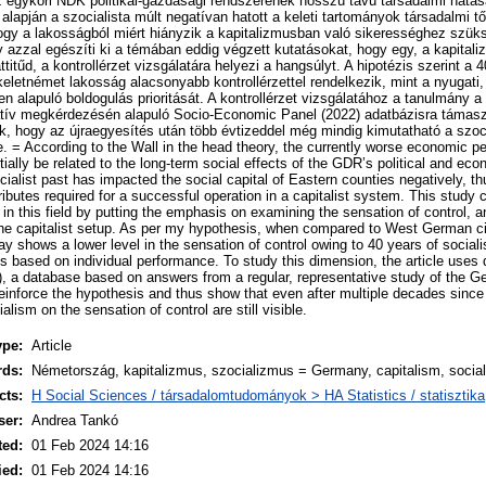
 egykori NDK politikai-gazdasági rendszerének hosszú távú társadalmi hatás
alapján a szocialista múlt negatívan hatott a keleti tartományok társadalmi tő
gy a lakosságból miért hiányzik a kapitalizmusban való sikerességhez szük
 azzal egészíti ki a témában eddig végzett kutatásokat, hogy egy, a kapital
titűd, a kontrollérzet vizsgálatára helyezi a hangsúlyt. A hipotézis szerint a 4
eletnémet lakosság alacsonyabb kontrollérzettel rendelkezik, mint a nyugati,
en alapuló boldogulás prioritását. A kontrollérzet vizsgálatához a tanulmány 
atív megkérdezésén alapuló Socio-Economic Panel (2022) adatbázisra támaszk
, hogy az újraegyesítés után több évtizeddel még mindig kimutatható a szoc
re. = According to the Wall in the head theory, the currently worse economic 
ially be related to the long-term social effects of the GDR’s political and e
socialist past has impacted the social capital of Eastern counties negatively, th
tributes required for a successful operation in a capitalist system. This study
n this field by putting the emphasis on examining the sensation of control, an 
he capitalist setup. As per my hypothesis, when compared to West German ci
y shows a lower level in the sensation of control owing to 40 years of social
ess based on individual performance. To study this dimension, the article uses
 a database based on answers from a regular, representative study of the G
einforce the hypothesis and thus show that even after multiple decades since 
alism on the sensation of control are still visible.
ype:
Article
rds:
Németország, kapitalizmus, szocializmus = Germany, capitalism, socia
cts:
H Social Sciences / társadalomtudományok > HA Statistics / statisztika
ser:
Andrea Tankó
ted:
01 Feb 2024 14:16
ied:
01 Feb 2024 14:16