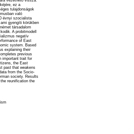
ára vezethető vissza.
kéjére, ez a
séges tulajdonságok
izmusban való
0 évnyi szocialista
 ami gyengíti körükben
a német társadalom
odik. A probitmodell
ializmus negatív
performance of East
conomic system. Based
us explaining their
 completes previous
important trait for
tizens, the East
ist past that weakens
 data from the Socio-
erman society. Results
the reunification the
lism