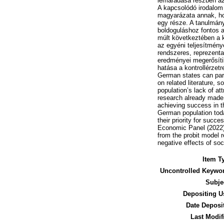
lemaradása részben az
A kapcsolódó irodalom 
magyarázata annak, ho
egy része. A tanulmány
boldoguláshoz fontos at
múlt következtében a k
az egyéni teljesítmény
rendszeres, reprezent
eredményei megerősítik
hatása a kontrollérzet
German states can part
on related literature, 
population’s lack of at
research already made i
achieving success in t
German population toda
their priority for succ
Economic Panel (2022),
from the probit model r
negative effects of soci
Item T
Uncontrolled Keywo
Subje
Depositing U
Date Deposi
Last Modif