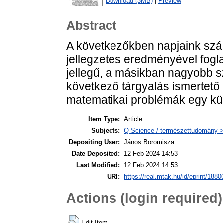
Download (3MB)
|
Preview
Abstract
A következőkben napjaink szám
jellegzetes eredményével fogla
jellegű, a másikban nagyobb sz
következő tárgyalás ismertető c
matematikai problémák egy kül
Item Type:
Article
Subjects:
Q Science / természettudomány 
Depositing User:
János Boromisza
Date Deposited:
12 Feb 2024 14:53
Last Modified:
12 Feb 2024 14:53
URI:
https://real.mtak.hu/id/eprint/1880
Actions (login required)
Edit Item