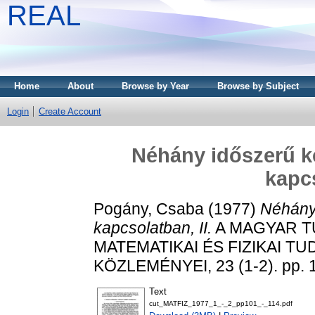
REAL
Home
About
Browse by Year
Browse by Subject
Login
Create Account
Néhány időszerű k
kapcs
Pogány, Csaba
(1977)
Néhány
kapcsolatban, II.
A MAGYAR 
MATEMATIKAI ÉS FIZIKAI 
KÖZLEMÉNYEI, 23 (1-2). pp. 
Text
cut_MATFIZ_1977_1_-_2_pp101_-_114.pdf