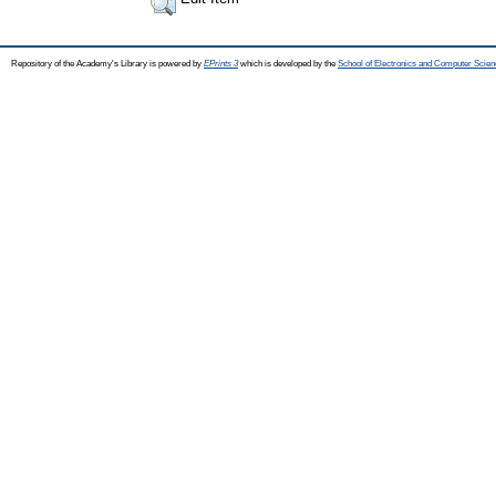
Repository of the Academy's Library is powered by
EPrints 3
which is developed by the
School of Electronics and Computer Scien