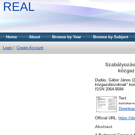
REAL
Home
About
Browse by Year
Browse by Subject
Login
Create Account
Szabályozás 
közgaz
Dudás, Gábor János
(
közgazdászoknak” konf
ISSN 2064-9584
Text
biztositas-
Download
Official URL:
https://d
Abstract