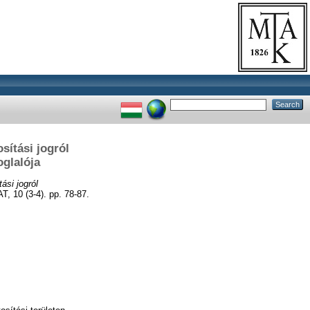
sítási jogról
glalója
ási jogról
10 (3-4). pp. 78-87.