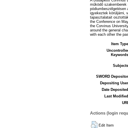
A Budapesti Corvinus E
működő szakemberek sz
pódiumbeszélgetésen a 
igyekeztek körüljárni,
tapasztalatait osztott
the Conference on May 
the Corvinus University
around the general char
with each other the pa
Item Type
Uncontrolle
Keywords
Subjects
SWORD Depositor
Depositing User
Date Deposited
Last Modified
URI
Actions (login requ
Edit Item