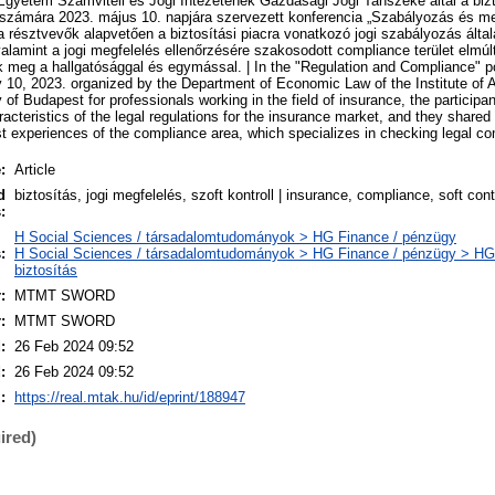
gyetem Számviteli és Jogi Intézetének Gazdasági Jogi Tanszéke által a bizto
ámára 2023. május 10. napjára szervezett konferencia „Szabályozás és meg
résztvevők alapvetően a biztosítási piacra vonatkozó jogi szabályozás által
 valamint a jogi megfelelés ellenőrzésére szakosodott compliance terület elmú
ák meg a hallgatósággal és egymással. | In the "Regulation and Compliance" 
10, 2023. organized by the Department of Economic Law of the Institute of 
 of Budapest for professionals working in the field of insurance, the participant
acteristics of the legal regulations for the insurance market, and they shared
st experiences of the compliance area, which specializes in checking legal c
:
Article
d
biztosítás, jogi megfelelés, szoft kontroll | insurance, compliance, soft cont
:
H Social Sciences / társadalomtudományok > HG Finance / pénzügy
:
H Social Sciences / társadalomtudományok > HG Finance / pénzügy > HG
biztosítás
:
MTMT SWORD
:
MTMT SWORD
:
26 Feb 2024 09:52
:
26 Feb 2024 09:52
:
https://real.mtak.hu/id/eprint/188947
ired)