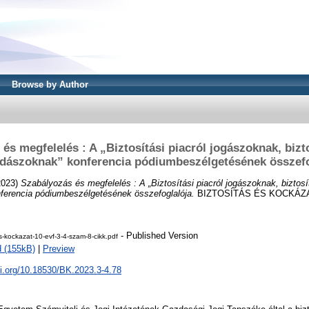
Browse by Author
és megfelelés : A „Biztosítási piacról jogászoknak, bizto
dászoknak” konferencia pódiumbeszélgetésének összefo
2023)
Szabályozás és megfelelés : A „Biztosítási piacról jogászoknak, biztosít
erencia pódiumbeszélgetésének összefoglalója.
BIZTOSÍTÁS ÉS KOCKÁZAT, 
- Published Version
es-kockazat-10-evf-3-4-szam-8-cikk.pdf
 (155kB)
|
Preview
oi.org/10.18530/BK.2023.3-4.78