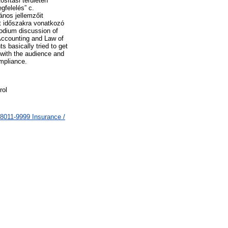
sítási területen
felelés” c.
ános jellemzőit
lt időszakra vonatkozó
podium discussion of
Accounting and Law of
s basically tried to get
 with the audience and
ompliance.
rol
8011-9999 Insurance /