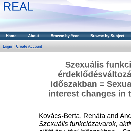
REAL
Home
About
Browse by Year
Browse by Subject
Login
Create Account
Szexuális funkci
érdeklődésváltozás
időszakban = Sexual
interest changes in 
Kovács-Berta, Renáta
and
And
Szexuális funkciózavarok, akti