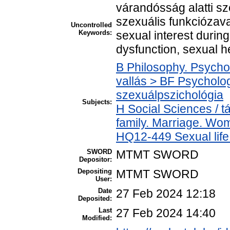
várandósság alatti s
szexuális funkciózava
Uncontrolled
Keywords:
sexual interest durin
dysfunction, sexual h
B Philosophy. Psycholo
vallás > BF Psycholog
szexuálpszichológia
Subjects:
H Social Sciences /
family. Marriage. Wom
HQ12-449 Sexual life 
SWORD
MTMT SWORD
Depositor:
Depositing
MTMT SWORD
User:
Date
27 Feb 2024 12:18
Deposited:
Last
27 Feb 2024 14:40
Modified: