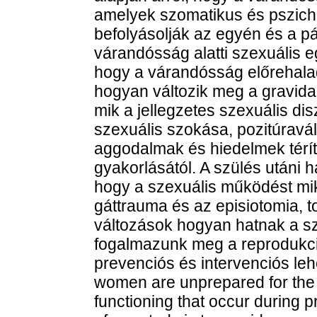
amelyek szomatikus és psziché
befolyásolják az egyén és a pá
várandósság alatti szexuális e
hogy a várandósság előrehala
hogyan változik meg a gravida 
mik a jellegzetes szexuális di
szexuális szokása, pozitúravál
aggodalmak és hiedelmek téríti
gyakorlásától. A szülés utáni 
hogy a szexuális működést mik
gáttrauma és az episiotomia, 
változások hogyan hatnak a sze
fogalmazunk meg a reprodukci
prevenciós és intervenciós leh
women are unprepared for the 
functioning that occur during p