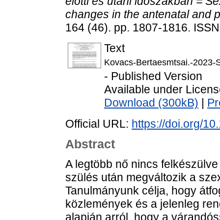
előtti és utáni időszakban = Se
changes in the antenatal and p
164 (46). pp. 1807-1816. ISS
Text
Kovacs-Bertaesmtsai.-2023-Sz
- Published Version
Available under Licen
Download (300kB)
|
Pr
Official URL:
https://doi.org/
Abstract
A legtöbb nő nincs felkészülve 
szülés után megváltozik a sz
Tanulmányunk célja, hogy átf
közlemények és a jelenleg ren
alapján arról, hogy a várandós