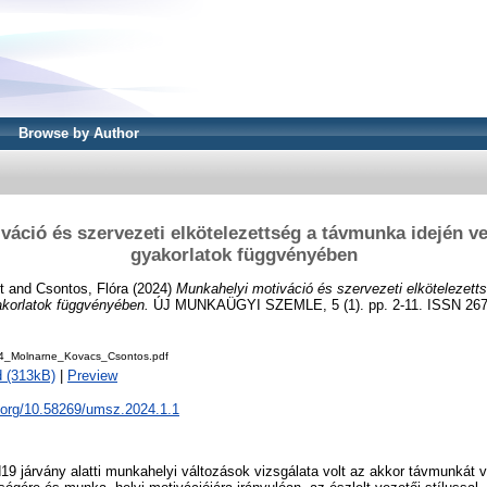
Browse by Author
áció és szervezeti elkötelezettség a távmunka idején ve
gyakorlatok függvényében
t
and
Csontos, Flóra
(2024)
Munkahelyi motiváció és szervezeti elkötelezett
akorlatok függvényében.
ÚJ MUNKAÜGYI SZEMLE, 5 (1). pp. 2-11. ISSN 267
_Molnarne_Kovacs_Csontos.pdf
 (313kB)
|
Preview
i.org/10.58269/umsz.2024.1.1
d19 járvány alatti munkahelyi változások vizsgálata volt az akkor távmunkát