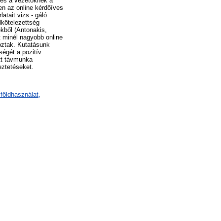
, és a vezetőknek a
en az online kérdőíves
atait vizs - gáló
lkötelezettség
ekből (Antonakis,
t minél nagyobb online
oztak. Kutatásunk
ségét a pozitív
ett távmunka
eztetéseket.
földhasználat,