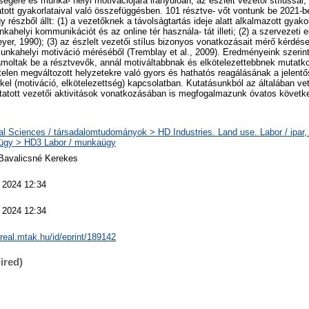
ségére és munka- helyi motivációjára irányulóan, az észlelt vezetői stílussal
tatott gyakorlataival való összefüggésben. 101 résztve- vőt vontunk be 2021-b
 részből állt: (1) a vezetőknek a távolságtartás ideje alatt alkalmazott gyakorl
ahelyi kommunikációt és az online tér használa- tát illeti; (2) a szervezeti e
yer, 1990); (3) az észlelt vezetői stílus bizonyos vonatkozásait mérő kérdés
munkahelyi motiváció méréséből (Tremblay et al., 2009). Eredményeink szerin
zámoltak be a résztvevők, annál motiváltabbnak és elkötelezettebbnek mutatk
telen megváltozott helyzetekre való gyors és hathatós reagálásának a jelentő
kkel (motiváció, elkötelezettség) kapcsolatban. Kutatásunkból az általában v
atott vezetői aktivitások vonatkozásában is megfogalmazunk óvatos követk
al Sciences / társadalomtudományok > HD Industries. Land use. Labor / ipar, 
gy > HD3 Labor / munkaügy
Bavalicsné Kerekes
 2024 12:34
 2024 12:34
/real.mtak.hu/id/eprint/189142
ired)