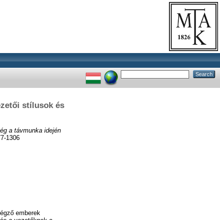
zetői stílusok és
ség a távmunka idején
7-1306
 végző emberek