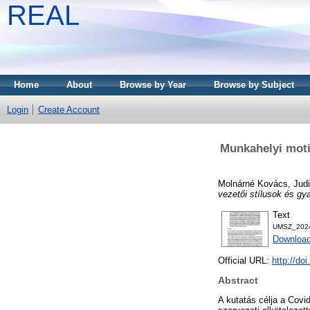
REAL
Home
About
Browse by Year
Browse by Subject
Login
Create Account
Munkahelyi motiv
Molnárné Kovács, Judi
vezetői stílusok és gy
Text
UMSZ_2024
Download
Official URL:
http://do
Abstract
A kutatás célja a Covi