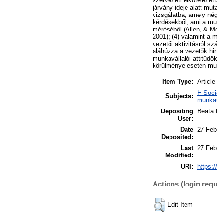
szervezeti elkötelezett
járvány ideje alatt mu
vizsgálatba, amely négy
kérdésekből, ami a munk
méréséből (Allen, & Me
2001); (4) valamint a 
vezetői aktivitásról s
aláhúzza a vezetők hir
munkavállalói attitűdö
körülménye esetén mut
Item Type:
Article
H Soci
Subjects:
munkaü
Depositing
Beáta 
User:
Date
27 Feb
Deposited:
Last
27 Feb
Modified:
URI:
https:/
Actions (login requ
Edit Item