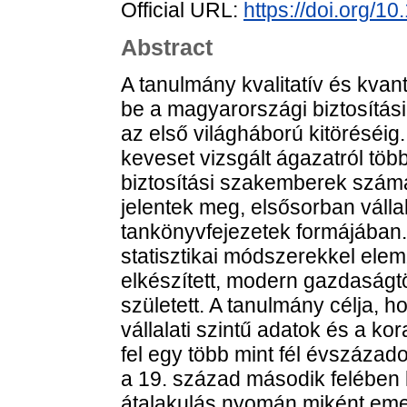
Official URL:
https://doi.org/1
Abstract
A tanulmány kvalitatív és kvan
be a magyarországi biztosítási
az első világháború kitöréséig
keveset vizsgált ágazatról töb
biztosítási szakemberek számá
jelentek meg, elsősorban vállal
tankönyvfejezetek formájában. 
statisztikai módszerekkel el
elkészített, modern gazdaságt
született. A tanulmány célja, ho
vállalati szintű adatok és a ko
fel egy több mint fél évszázado
a 19. század második felében l
átalakulás nyomán miként emel