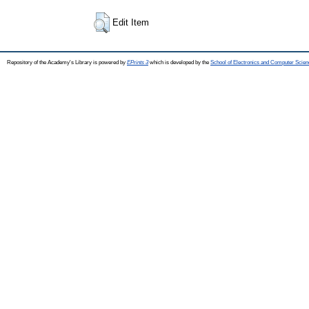
Edit Item
Repository of the Academy's Library is powered by
EPrints 3
which is developed by the
School of Electronics and Computer Scien