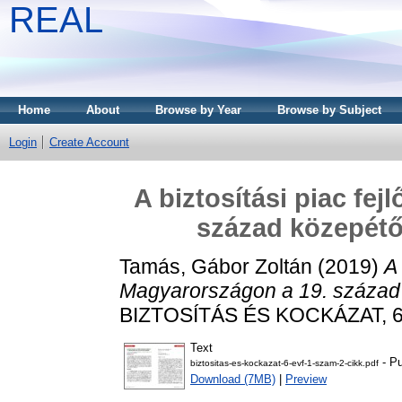
REAL
Home
About
Browse by Year
Browse by Subject
Login
Create Account
A biztosítási piac fe
század közepétől
Tamás, Gábor Zoltán
(2019)
A 
Magyarországon a 19. század k
BIZTOSÍTÁS ÉS KOCKÁZAT, 6 (
Text
- Pu
biztositas-es-kockazat-6-evf-1-szam-2-cikk.pdf
Download (7MB)
|
Preview