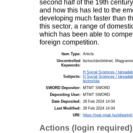
second half of the 19th century
and how this has led to the eme
developing much faster than t
this sector, a range of domes
which has been able to compet
foreign competition.
Item Type:
Article
Uncontrolled
biztosítástörténet, Magyaror
Keywords:
H Social Sciences / társad
Subjects:
H Social Sciences / társad
biztosítás
SWORD Depositor:
MTMT SWORD
Depositing User:
MTMT SWORD
Date Deposited:
28 Feb 2024 14:04
Last Modified:
28 Feb 2024 14:04
URI:
https://real.mtak.hu/id/eprin
Actions (login required)