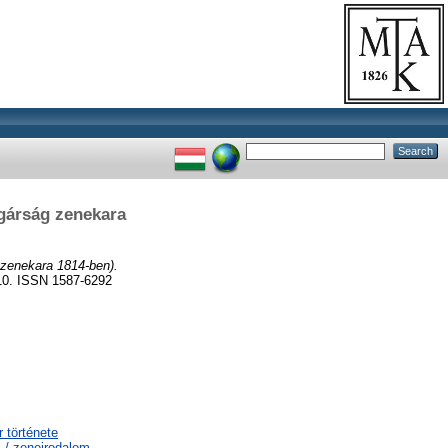
lgárság zenekara
 zenekara 1814-ben).
. ISSN 1587-6292
 története
 / zeneirodalom,