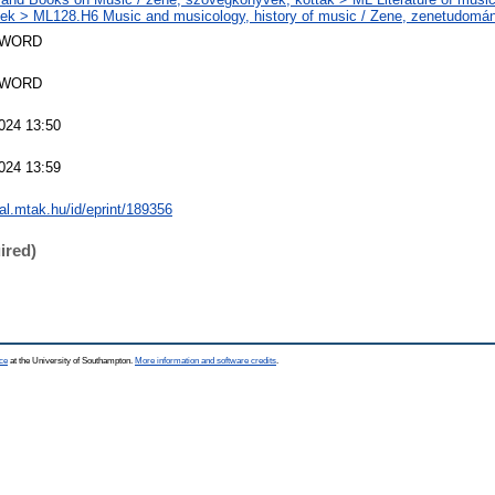
k > ML128.H6 Music and musicology, history of music / Zene, zenetudomán
SWORD
SWORD
024 13:50
024 13:59
eal.mtak.hu/id/eprint/189356
ired)
ce
at the University of Southampton.
More information and software credits
.