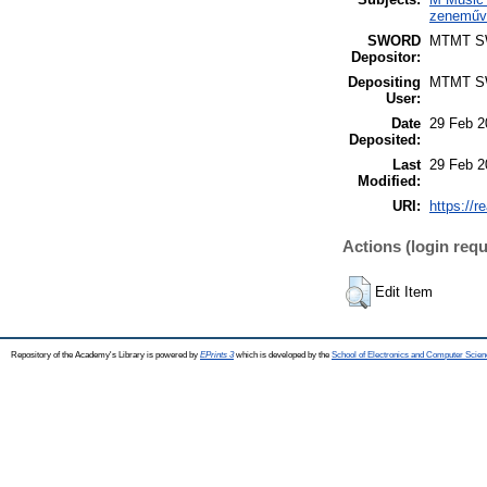
zeneműve
SWORD
MTMT 
Depositor:
Depositing
MTMT 
User:
Date
29 Feb 2
Deposited:
Last
29 Feb 2
Modified:
URI:
https://r
Actions (login requ
Edit Item
Repository of the Academy's Library is powered by
EPrints 3
which is developed by the
School of Electronics and Computer Scien