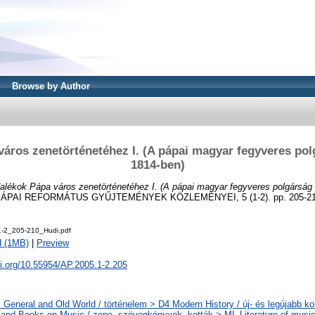
Browse by Author
áros zenetörténetéhez I. (A pápai magyar fegyveres po
1814-ben)
alékok Pápa város zenetörténetéhez I. (A pápai magyar fegyveres polgárság
PÁPAI REFORMÁTUS GYŰJTEMÉNYEK KÖZLEMÉNYEI, 5 (1-2). pp. 205-210
-2_205-210_Hudi.pdf
d (1MB)
|
Preview
oi.org/10.55954/AP.2005.1-2.205
 General and Old World / történelem > D4 Modern History / új- és legújabb kor
and Books on Music / zene, szövegkönyvek, kották > ML Literature of music