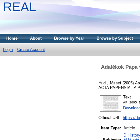
REAL
Home
About
Browse by Year
Browse by Subject
Login
Create Account
Adalékok Pápa v
Hudi, József
(2005)
Ad
ACTA PAPENSIA : A 
Text
AP_2005_1
Downloa
Official URL:
https://d
Item Type:
Article
D History
Subjects:
M Music 