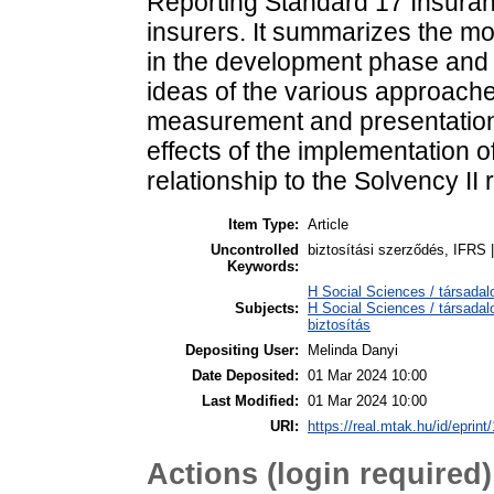
Reporting Standard 17 Insuranc
insurers. It summarizes the mo
in the development phase and h
ideas of the various approache
measurement and presentation.
effects of the implementation o
relationship to the Solvency II
Item Type:
Article
Uncontrolled
biztosítási szerződés, IFRS 
Keywords:
H Social Sciences / társad
Subjects:
H Social Sciences / társad
biztosítás
Depositing User:
Melinda Danyi
Date Deposited:
01 Mar 2024 10:00
Last Modified:
01 Mar 2024 10:00
URI:
https://real.mtak.hu/id/eprin
Actions (login required)