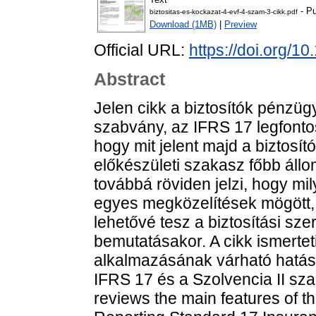
- Pu
biztositas-es-kockazat-4-evf-4-szam-3-cikk.pdf
Download (1MB)
|
Preview
Official URL:
https://doi.org/1
Abstract
Jelen cikk a biztosítók pénzüg
szabvány, az IFRS 17 legfontosa
hogy mit jelent majd a biztosí
előkészületi szakasz főbb állo
továbbá röviden jelzi, hogy m
egyes megközelítések mögött,
lehetővé tesz a biztosítási sz
bemutatásakor. A cikk ismerte
alkalmazásának várható hatása
IFRS 17 és a Szolvencia II szab
reviews the main features of th