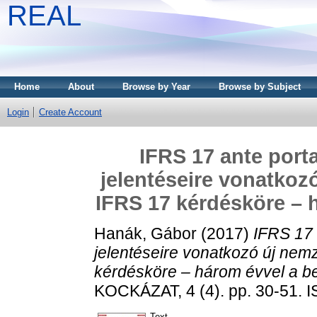
REAL
Home
About
Browse by Year
Browse by Subject
Login
Create Account
IFRS 17 ante port
jelentéseire vonatkoz
IFRS 17 kérdésköre – h
Hanák, Gábor
(2017)
IFRS 17 
jelentéseire vonatkozó új nem
kérdésköre – három évvel a be
KOCKÁZAT, 4 (4). pp. 30-51. 
Text