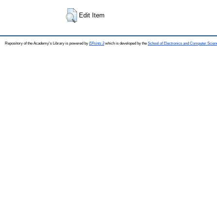
Edit Item
Repository of the Academy's Library is powered by
EPrints 3
which is developed by the
School of Electronics and Computer Scien