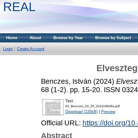
REAL
Home
About
Browse by Year
Browse by Subject
Login
Create Account
Elveszteg
Benczes, István
(2024)
Elveszt
68 (1-2). pp. 15-20. ISSN 032
Text
04_Benczes_03_05_011419648a.pdf
Download (225kB)
|
Preview
Official URL:
https://doi.org/
Abstract