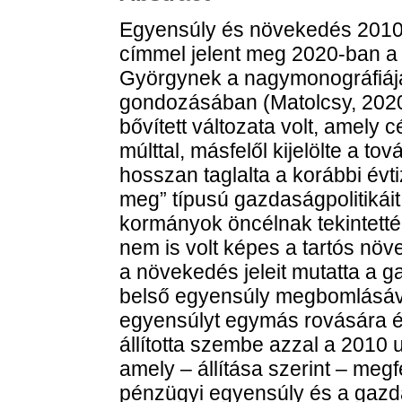
Egyensúly és növekedés 2010–
címmel jelent meg 2020-ban a
Györgynek a nagymonográfiáj
gondozásában (Matolcsy, 2020)
bővített változata volt, amely c
múlttal, másfelől kijelölte a to
hosszan taglalta a korábbi évt
meg” típusú gazdaságpolitikáit,
kormányok öncélnak tekintetté
nem is volt képes a tartós növ
a növekedés jeleit mutatta a g
belső egyensúly megbomlásával
egyensúlyt egymás rovására ér
állította szembe azzal a 2010
amely – állítása szerint – megf
pénzügyi egyensúly és a gazd