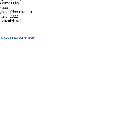
 A gazdasági
esebb
yik legfőbb oka – a
bázis: 2022
százalék volt.
 gazdaság története