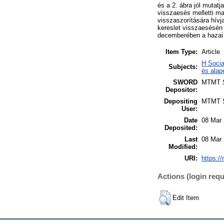
és a 2. ábra jól mutatj
visszaesés melletti ma
visszaszorítására hívj
kereslet visszaesésén 
decemberében a hazai i
Item Type:
Article
H Socia
Subjects:
és alap
SWORD
MTMT
Depositor:
Depositing
MTMT
User:
Date
08 Mar 
Deposited:
Last
08 Mar 
Modified:
URI:
https:/
Actions (login requ
Edit Item