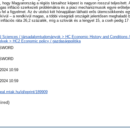
a, hogy Magyarország a régiós társaihoz képest is nagyon rosszul teljesített.
gas infláció szerkezeti problémákra és a piaci mechanizmusok egyre erőtelj
a fel a figyelmet. Az év utolsó két hónapjában látható erős ütemcsökkenés eg
kívül – a rendkívül magas, a többi visegrádi országét jelentősen meghaladó 
nflációs ráta 26,2 százalék, míg a szlovák és a lengyel 15, a cseh pedig 17 
l Sciences / társadalomtudományok > HC Economic History and Conditions /
elvek > HC2 Economic policy / gazdaságpolitika
 SWORD
 SWORD
2024 10:59
2024 10:59
/real.mtak.hu/id/eprint/189909
ired)