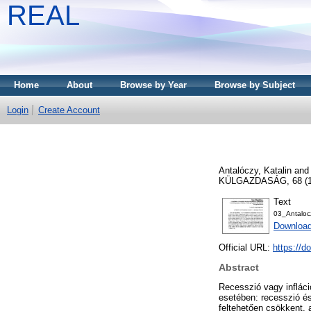
REAL
Home
About
Browse by Year
Browse by Subject
Login
Create Account
Antalóczy, Katalin
an
KÜLGAZDASÁG, 68 (1-2
Text
03_Antalo
Download
Official URL:
https://d
Abstract
Recesszió vagy infláci
esetében: recesszió és
feltehetően csökkent, 