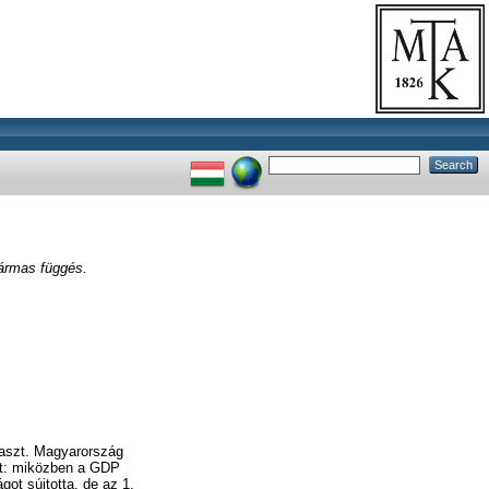
Hármas függés.
álaszt. Magyarország
olt: miközben a GDP
ot sújtotta, de az 1.