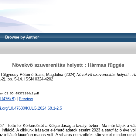
Browse by Author
Növekvő szuverenitás helyett : Hármas függés
d
Tölgyessy Péterné Sass, Magdolna
(2024)
Növekvő szuverenitás helyett : 
). pp. 5-14. ISSN 0324-4202
czy_03_05_49372294c2.pdf
 (476kB)
|
Preview
oi.org/10.47630/KULG.2024.68.1-2.5
ó? – tette fel Körkérdését a Külgazdaság a tavalyi évben. Ma már látjuk a v
 infláció. A cikkünk írásakor elérhető adatok szerint 2023 a stagfláció éve v
az infláció kiugróan magas volt. A viharos nemzetközi környezet minden ország