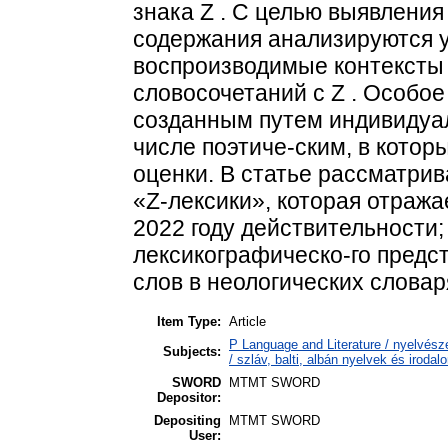
знака Z . С целью выявлени
содержания анализируются у
воспроизводимые контексты 
словосочетаний с Z . Особое
созданным путем индивидуал
числе поэтиче-ским, в котор
оценки. В статье рассматри
«Z-лексики», которая отраж
2022 году действительности
лексикографическо-го предс
слов в неологических словар
Item Type:
Article
P Language and Literature / nyelvésze
Subjects:
/ szláv, balti, albán nyelvek és irodal
SWORD
MTMT SWORD
Depositor:
Depositing
MTMT SWORD
User: