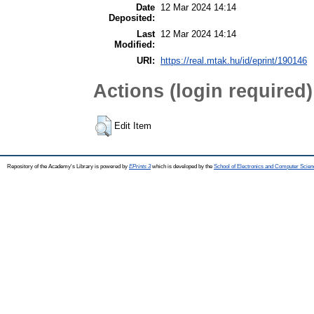
Date
12 Mar 2024 14:14
Deposited:
Last
12 Mar 2024 14:14
Modified:
URI:
https://real.mtak.hu/id/eprint/190146
Actions (login required)
Edit Item
Repository of the Academy's Library is powered by
EPrints 3
which is developed by the
School of Electronics and Computer Scien