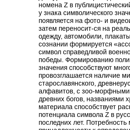
номена Z в публицистически
у знака символического знач
появляется на фото- и виде
затем переносит-ся на реал
одежду, автомобили, плакаты
сознании формируется «ассо
символ справедливой военно
победы. Формированию поли
значения способствуют мног
провозглашается наличие мис
старославянского, древнерус
алфавитов, с зоо-морфными
древних богов, названиями х
материала способствует ра
потенциала символа Z в рус
последних лет. Потребность