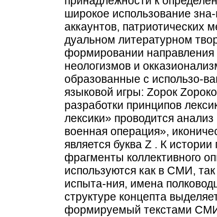
принадлежности к определе
широкое использование зна-к
аккаунтов, патриотических м
дуальном литературном творч
формировании направления 
неологизмов и окказионали
образованные с использо-в
языковой игры: Zорок Zороков
разработки принципов лекси
лексики» проводится анализ
военная операция», икониче
является буква Z . К истори
фрагменты коллективного оп
используются как в СМИ, так
испыта-ния, имена полководц
структуре концепта выделяе
формируемый текстами СМИ