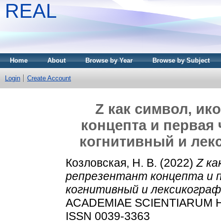
REAL
Home
About
Browse by Year
Browse by Subject
Login
Create Account
Z как символ, ик
концепта и первая
когнитивный и лек
Козловская, Н. В.
(2022)
Z ка
репрезентант концепта и п
когнитивный и лексикограф
ACADEMIAE SCIENTIARUM HUN
ISSN 0039-3363