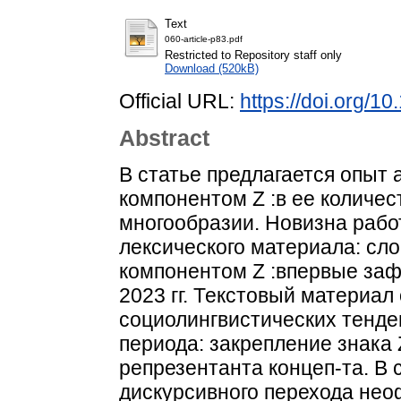
Text
060-article-p83.pdf
Restricted to Repository staff only
Download (520kB)
Official URL:
https://doi.org/1
Abstract
В статье предлагается опыт 
компонентом Z :в ее количе
многообразии. Новизна раб
лексического материала: сл
компонентом Z :впервые заф
2023 гг. Текстовый материал
социолингвистических тенде
периода: закрепление знака 
репрезентанта концеп-та. В
дискурсивного перехода нео