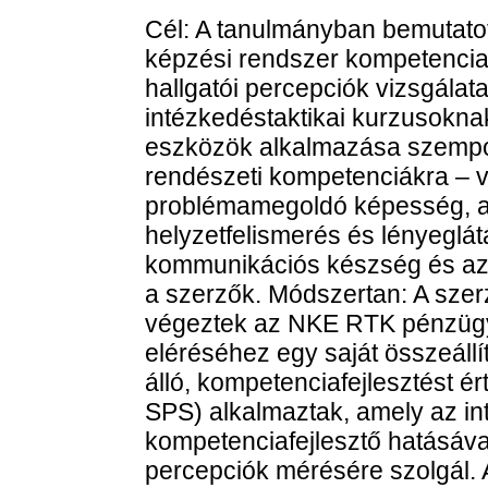
Cél: A tanulmányban bemutatott
képzési rendszer kompetenciaf
hallgatói percepciók vizsgálata
intézkedéstaktikai kurzusokna
eszközök alkalmazása szempo
rendészeti kompetenciákra – v
problémamegoldó képesség, a f
helyzetfelismerés és lényeglát
kommunikációs készség és az 
a szerzők. Módszertan: A szerz
végeztek az NKE RTK pénzügyőr 
eléréséhez egy saját összeállí
álló, kompetenciafejlesztést ér
SPS) alkalmaztak, amely az in
kompetenciafejlesztő hatásával
percepciók mérésére szolgál. A