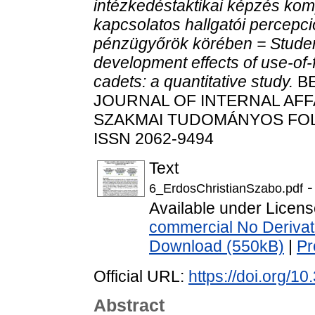
intézkedéstaktikai képzés kom
kapcsolatos hallgatói percepció
pénzügyőrök körében = Studen
development effects of use-of-
cadets: a quantitative study.
BE
JOURNAL OF INTERNAL AFF
SZAKMAI TUDOMÁNYOS FOLYÓIR
ISSN 2062-9494
Text
-
6_ErdosChristianSzabo.pdf
Available under Licen
commercial No Derivat
Download (550kB)
|
Pr
Official URL:
https://doi.org/1
Abstract