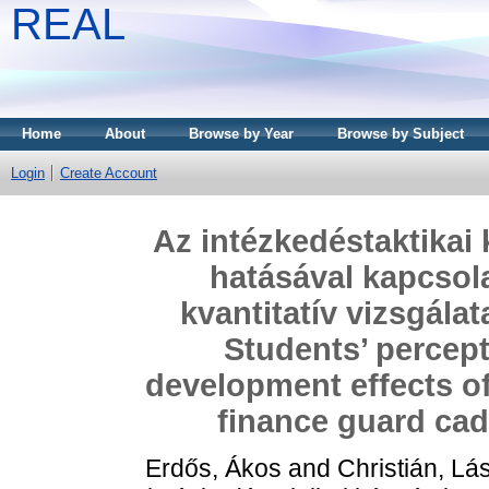
REAL
Home
About
Browse by Year
Browse by Subject
Login
Create Account
Az intézkedéstaktikai
hatásával kapcsola
kvantitatív vizsgála
Students’ percep
development effects of
finance guard cad
Erdős, Ákos
and
Christián, Lá