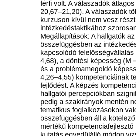
férfi volt. A válaszadók átlago
20,67–21,20). A válaszadók tö
kurzuson kívül nem vesz rész
intézkedéstaktikához szorosa
Megállapítások: A hallgatók az
összefüggésben az intézkedé
kapcsolódó felelősségvállalás 
4,68), a döntési képesség (M =
és a problémamegoldó képessé
4,26–4,55) kompetenciáinak te
fejlődést. A képzés kompetenci
hallgatói percepciókban szig
pedig a szakirányok mentén n
tematikus foglalkozásokon val
összefüggésben áll a kötelező
mértékű kompetenciafejlesztő 
kutatás egyedülálló módon vizs