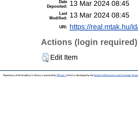
Date
13 Mar 2024 08:45
Deposited:
Last
13 Mar 2024 08:45
Modified:
https://real.mtak.hu/i
URI:
Actions (login required)
Edit Item
Repository of the Academy's Library is powered by
EPrints 3
which is developed by the
School of Electronics and Computer Scien