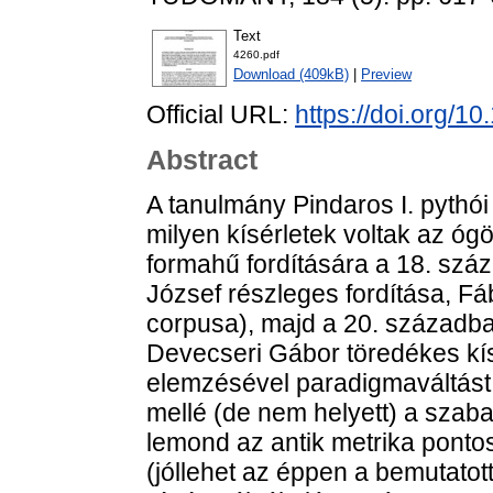
Text
4260.pdf
Download (409kB)
|
Preview
Official URL:
https://doi.org/1
Abstract
A tanulmány Pindaros I. pythói
milyen kísérletek voltak az óg
formahű fordítására a 18. száz
József részleges fordítása, Fáb
corpusa), majd a 20. századba
Devecseri Gábor töredékes kísé
elemzésével paradigmaváltást 
mellé (de nem helyett) a szaba
lemond az antik metrika pontos 
(jóllehet az éppen a bemutatot