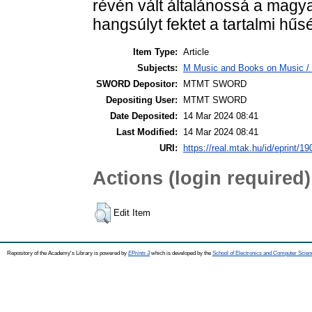
révén vált általánossá a magy
hangsúlyt fektet a tartalmi hűsé
Item Type:
Article
Subjects:
M Music and Books on Music / 
SWORD Depositor:
MTMT SWORD
Depositing User:
MTMT SWORD
Date Deposited:
14 Mar 2024 08:41
Last Modified:
14 Mar 2024 08:41
URI:
https://real.mtak.hu/id/eprint/1
Actions (login required)
Edit Item
Repository of the Academy's Library is powered by
EPrints 3
which is developed by the
School of Electronics and Computer Scien