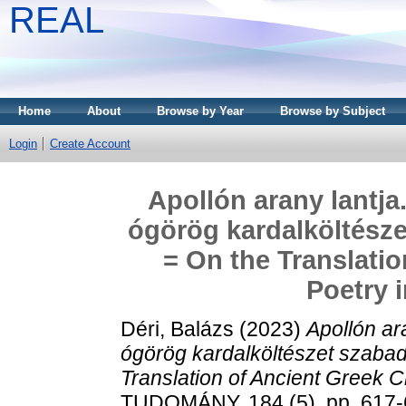
REAL
Home
About
Browse by Year
Browse by Subject
Login
Create Account
Apollón arany lantja
ógörög kardalköltésze
= On the Translatio
Poetry 
Déri, Balázs
(2023)
Apollón ara
ógörög kardalköltészet szabad
Translation of Ancient Greek C
TUDOMÁNY, 184 (5). pp. 617-