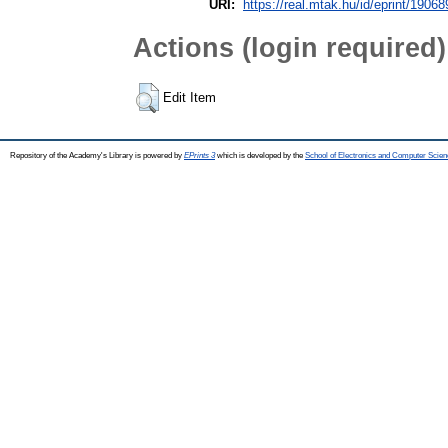
URI:
https://real.mtak.hu/id/eprint/19068
Actions (login required)
Edit Item
Repository of the Academy's Library is powered by
EPrints 3
which is developed by the
School of Electronics and Computer Scien