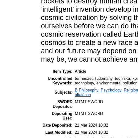
rockets to destroy human creat
’intelligent’ invention develop 
cosmic civilization by solving th
ourselves before we can do that
cosmic reservation called Earth 
cosmos to create a new race an
and our future may depend on 
may be, we cannot achieve any
Item Type:
Article
Uncontrolled
természet, tudomány, technika, kör
Keywords:
technology, environmental pollution, 
B Philosophy. Psychology. Religion /
Subjects:
általában
SWORD
MTMT SWORD
Depositor:
Depositing
MTMT SWORD
User:
Date Deposited:
21 Mar 2024 10:32
Last Modified:
21 Mar 2024 10:32