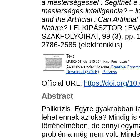
a mesterségessel : Segíthet-e
mesterséges intelligencia? = I
and the Artificial : Can Artifici
Nature?
LELKIPÁSZTOR : EV
SZAKFOLYÓIRAT, 99 (3). pp. 1
2786-2585 (elektronikus)
Text
LP202403_ojs_145-154_Kiss_Ferenc1.pdf
Available under License
Creative Common
Download (379kB)
|
Preview
Official URL:
https://doi.org/1
Abstract
Polikrízis. Egyre gyakrabban t
lehet ennek az oka? Mindig is 
történelmében, de ennyi egym
probléma még nem volt. Mindez