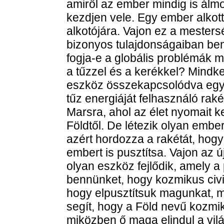
amiről az ember mindig is álmo
kezdjen vele. Egy ember alkott
alkotójára. Vajon ez a mesters
bizonyos tulajdonságaiban ben
fogja-e a globális problémák m
a tűzzel és a kerékkel? Mindket
eszköz összekapcsolódva egymá
tűz energiáját felhasználó raké
Marsra, ahol az élet nyomait ke
Földtől. De létezik olyan embe
azért hordozza a rakétát, hog
embert is pusztítsa. Vajon az ú
olyan eszköz fejlődik, amely a
bennünket, hogy kozmikus civil
hogy elpusztítsuk magunkat, 
segít, hogy a Föld nevű kozmi
miközben ő maga elindul a vilá