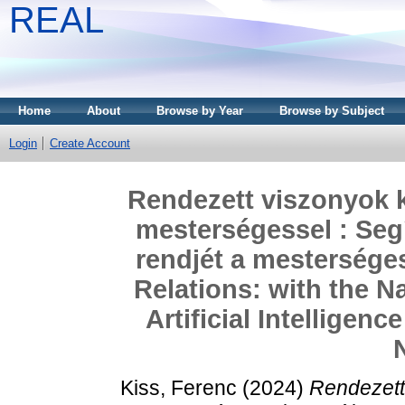
REAL
Home
About
Browse by Year
Browse by Subject
Login
Create Account
Rendezett viszonyok k
mesterségessel : Seg
rendjét a mesterséges
Relations: with the Na
Artificial Intelligen
Kiss, Ferenc
(2024)
Rendezett