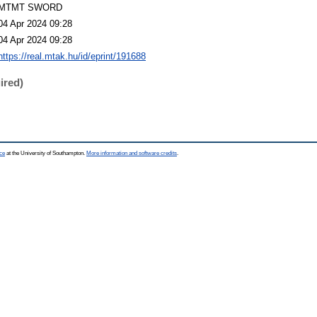
MTMT SWORD
04 Apr 2024 09:28
04 Apr 2024 09:28
https://real.mtak.hu/id/eprint/191688
ired)
ce
at the University of Southampton.
More information and software credits
.