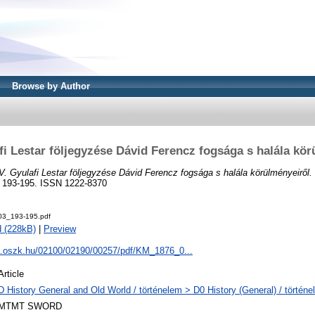
Browse by Author
fi Lestar följegyzése Dávid Ferencz fogsága s halála kör
. Gyulafi Lestar följegyzése Dávid Ferencz fogsága s halála körülményeiről.
 193-195. ISSN 1222-8370
3_193-195.pdf
 (228kB)
|
Preview
pa.oszk.hu/02100/02190/00257/pdf/KM_1876_0...
Article
D History General and Old World / történelem > D0 History (General) / történe
MTMT SWORD