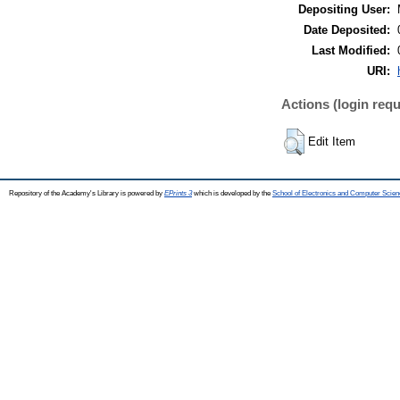
Depositing User:
Date Deposited:
Last Modified:
URI:
Actions (login requ
Edit Item
Repository of the Academy's Library is powered by
EPrints 3
which is developed by the
School of Electronics and Computer Scien