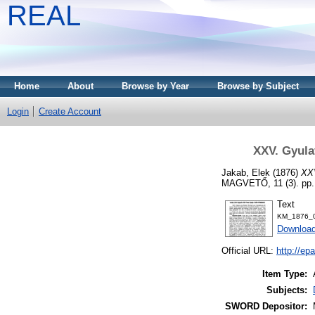
REAL
Home
About
Browse by Year
Browse by Subject
Login
Create Account
XXV. Gyula
Jakab, Elek
(1876)
XXV
MAGVETŐ, 11 (3). pp.
Text
KM_1876_0
Download
Official URL:
http://e
Item Type:
Subjects:
SWORD Depositor: