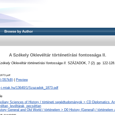
Browse by Author
A Székely Oklevéltár történetírási fontossága II.
zékely Oklevéltár történetírási fontossága II.
SZÁZADOK, 7 (2). pp. 122-128
1873.pdf
 (357kB)
|
Preview
al-j.mtak.hu/13640/1/Szazadok_1873.pdf
le
xiliary Sciences of History / történeti segédtudományok > CD Diplomatics. Ar
véltan, levéltárak, pecséttan
story General and Old World / történelem > D0 History (General) / történelem 