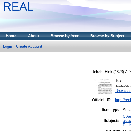
REAL
Home
About
Browse by Year
Browse by Subject
Login
Create Account
Jakab, Elek
(1873)
A S
Text
Szazadok_
Download
Official URL:
http://re
Item Type:
Artic
C Au
Subjects:
okle
D Hi