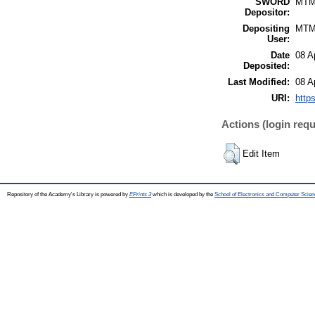
SWORD
MTM
Depositor:
Depositing
MTM
User:
Date
08 A
Deposited:
Last Modified:
08 A
URI:
http
Actions (login requ
Edit Item
Repository of the Academy's Library is powered by
EPrints 3
which is developed by the
School of Electronics and Computer Scien