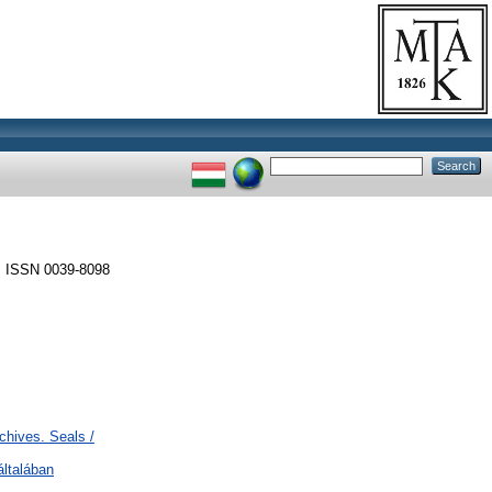
. ISSN 0039-8098
chives. Seals /
általában