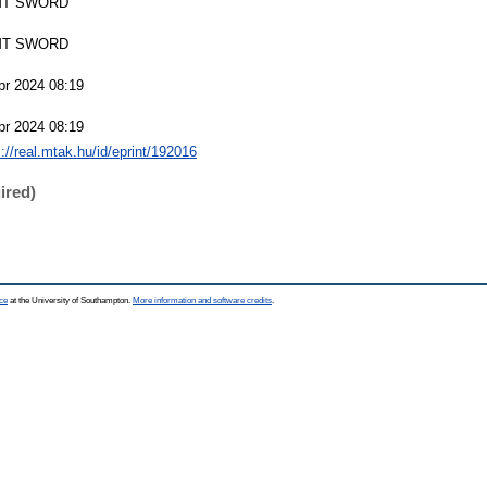
T SWORD
T SWORD
pr 2024 08:19
pr 2024 08:19
s://real.mtak.hu/id/eprint/192016
ired)
ce
at the University of Southampton.
More information and software credits
.