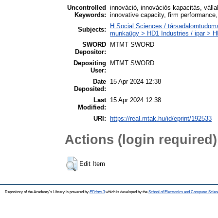
Uncontrolled
innováció, innovációs kapacitás, vállal
Keywords:
innovative capacity, firm performance,
H Social Sciences / társadalomtudomán
Subjects:
munkaügy > HD1 Industries / ipar > H
SWORD
MTMT SWORD
Depositor:
Depositing
MTMT SWORD
User:
Date
15 Apr 2024 12:38
Deposited:
Last
15 Apr 2024 12:38
Modified:
URI:
https://real.mtak.hu/id/eprint/192533
Actions (login required)
Edit Item
Repository of the Academy's Library is powered by
EPrints 3
which is developed by the
School of Electronics and Computer Scien