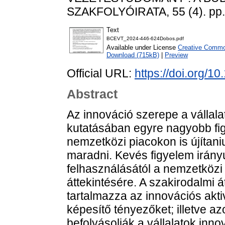
SZAKFOLYÓIRATA, 55 (4). pp.
Text
BCEVT_2024-446-624Dobos.pdf
Available under License
Creative Common
Download (715kB)
|
Preview
Official URL:
https://doi.org/
Abstract
Az innováció szerepe a vállal
kutatásában egyre nagyobb fig
nemzetközi piacokon is újítani
maradni. Kevés figyelem irány
felhasználásától a nemzetközi p
áttekintésére. A szakirodalmi 
tartalmazza az innovációs akt
képesítő tényezőket; illetve a
befolyásolják a vállalatok inno