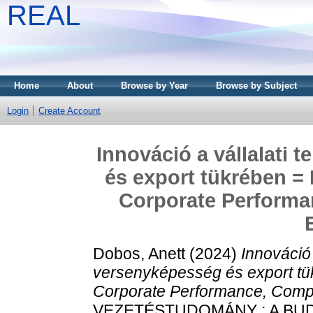
REAL
Home
About
Browse by Year
Browse by Subject
Login
Create Account
Innováció a vállalati 
és export tükrében = 
Corporate Performa
Dobos, Anett
(2024)
Innováció 
versenyképesség és export tük
Corporate Performance, Compe
VEZETÉSTUDOMÁNY : A BU