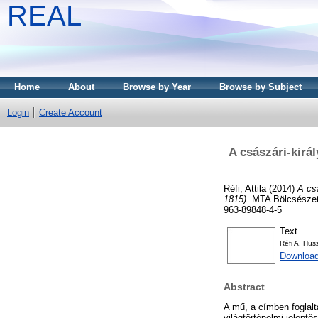
REAL
Home
About
Browse by Year
Browse by Subject
Login
Create Account
A császári-királ
Réfi, Attila
(2014)
A csá
1815).
MTA Bölcsészet
963-89848-4-5
Text
Réfi A. Husz
Downloa
Abstract
A mű, a címben foglalt
világtörténelmi jelentő