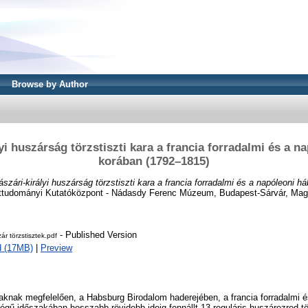
Browse by Author
yi huszárság törzstiszti kara a francia forradalmi és a 
korában (1792–1815)
szári-királyi huszárság törzstiszti kara a francia forradalmi és a napóleoni 
tudományi Kutatóközpont - Nádasdy Ferenc Múzeum, Budapest-Sárvár, Mag
- Published Version
ár törzstisztek.pdf
d (17MB)
|
Preview
aknak megfelelően, a Habsburg Birodalom haderejében, a francia forradalmi 
ségű időszakában hosszabb-rövidebb ideig fennállt 13 reguláris huszárezred tö