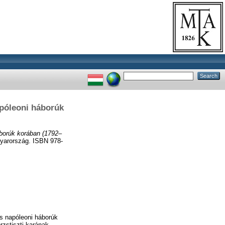
napóleoni háborúk
háborúk korában (1792–
yarország. ISBN 978-
és napóleoni háborúk
rzstiszti karának,