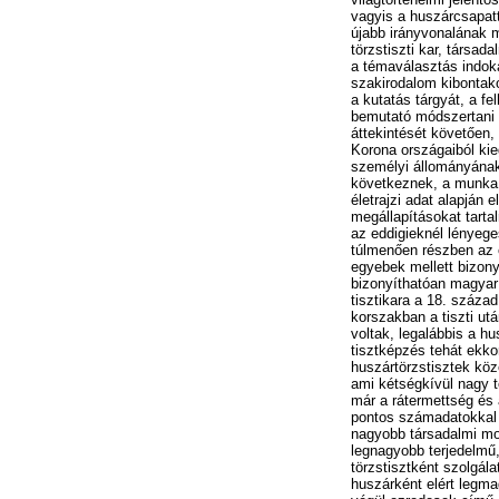
vagyis a huszárcsapatt
újabb irányvonalának 
törzstiszti kar, társa
a témaválasztás indoka
szakirodalom kibontako
a kutatás tárgyát, a fe
bemutató módszertani f
áttekintését követően,
Korona országaiból kie
személyi állományának 
következnek, a munka 
életrajzi adat alapján 
megállapításokat tarta
az eddigieknél lényeges
túlmenően részben az e
egyebek mellett bizony
bizonyíthatóan magyar 
tisztikara a 18. száza
korszakban a tiszti ut
voltak, legalábbis a hu
tisztképzés tehát ekko
huszártörzstisztek köz
ami kétségkívül nagy t
már a rátermettség és 
pontos számadatokkal é
nagyobb társadalmi mob
legnagyobb terjedelmű,
törzstisztként szolgál
huszárként elért legm