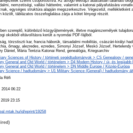
fejezetek szerint csoportosítva. Az átfogó életrajzi adattárban található biog
dalmi, nemzetiségi, vallási hátterére, valamint a katonai pályafutására vona
znak, egységes struktúra alapján megszerkesztve. Végezetül, mellékletként a 
 közölt, táblázatos összefoglalása zárja a kötet lényegi részét.
tben szereplő, különböző közgyűjtemények, illetve magánszemélyek tulajdon
ogi okokból eltávolításra került a nyomdai PDF-fájlból.
ág, törzstiszti kar, francia háborúk, társadalmi mobilitás, császári-királyi h
hia, őrnagy, alezredes, ezredes, Simonyi József, Meskó József, Hertelendy G
y Dániel, Mária Terézia Katonai Rend, genealógia, Kriegsarchiv
liary Sciences of History / történeti segédtudományok > CS Genealogy / gene
ory General and Old World / történelem > D4 Modern History / új- és legújabb 
ory General and Old World / történelem > DN Middle Europe / Közép-Európa
tary Science / hadtudomány > U1 Military Science (General) / hadtudomány ál
ila Réfi
 2014 06:22
 2019 23:15
real.mtak.hu/id/eprint/19258
ired)