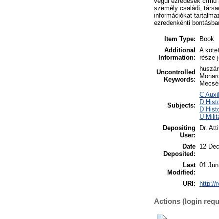
végül ezredesek című al
személy családi, társa
információkat tartalma
ezredenkénti bontásban
Item Type:
Book
Additional
A köte
Information:
része j
huszárs
Uncontrolled
Monarc
Keywords:
Mecsér
C Auxi
D Hist
Subjects:
D Hist
U Mili
Depositing
Dr. Att
User:
Date
12 Dec
Deposited:
Last
01 Jun
Modified:
URI:
http://
Actions (login requ