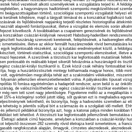
estek felső vezetését alkotó személyeknek a vizsgálatára terjed ki. A feldolg
megfelelően, a hagyományos hadtörténeti szempontú megközelítéssel szembe
dalmi beágyazottságában történő, szociológiai szempontú vizsgálatát helyezi e
i kerülnek kifejtésre, majd a tárgyalt témával és a korszakkal foglalkozó t
zásának és fejlődésének napjainkig terjedő részletes historiográfiai áttekint
lhasznált alapvető forrástípusokat, illetve a vizsgálat és elemzés során alkal
ejezet következik. A továbbiakban a csapatnem genezisének és fejlődésének 
 a korszakban császári-királyinak nevezett Habsburg-haderőben rendszeresít
gészített huszárság szervezeti kereteinek, felépítésének, a hadseregben elfog
ismertetésére, illetve az ekkor fennállt huszárezredek rövid bemutatására ke
egyik legfontosabb részeként, az új kutatási eredményeket közlő, a feldolg
elkészített, történeti-statisztikai, szociológiai szempontú elemzéseket, illetve 
lmazó fejezetek. A szerzőnek a törzstiszti kar legfontosabb mutatóinak felté
en pontosabb és reálisabb képet sikerült felvázolnia a huszárságról és tiszti
gész császári-királyi tisztikarról is. Ezek közül csak néhány fontosabbat ki
ítja, hogy a huszártörzstisztek mintegy kétharmada magyar honos, több mint f
volt, egyértelműen megcáfolja tehát azt a szakirodalmi vélekedést, miszerin
d folyamán jellemzően elnemzetietlenedett volna. A pályakezdés típusait vizsg
ánpótlás fő forrása egyértelműen a hadapródi rendszer, azon belül is az önkö
szárság, de valószínűsíthetően az egész császári-királyi tisztikar esetében is
r még nem tett szert nagy jelentőségre. Figyelemre méltó az a megállapítás i
el 15%-a közlegényi sorból jutott idáig, sőt gyakran ezt is meghaladva egyen
eljesítménynek tekinthető, és bizonyítja, hogy a hadvezetés szemében az el
a tehetség is jelentős súllyal bírt a származás és a szolgálati idő mellett. 
s jellemző példákkal bizonyítja azt, hogy a katonai pálya minden korábban fe
ilitást tett lehetővé. A törzstiszti kar legfontosabb jellemzőinek bemutatása
 Életrajzi adatok című fejezete, amelyben a korszakban a császári-királyi h
atot teljesítő összesen 282 személy rövid életrajza kerül ismertetésre, a fran
agasabb rangfokozatuk alapján, őrnagyok, címzetes alezredesek, alezredese