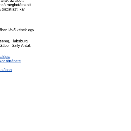
ráfiák az adott
tkozó meghatározott
törzstiszti kar
ában lévő képek egy
adsereg, Habsburg
ábor, Szily Antal,
alógia
kor története
talában