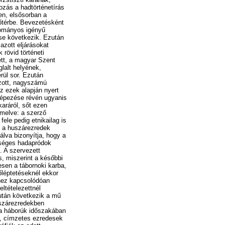
ozás a hadtörténetírás
n, elsősorban a
lőtérbe. Bevezetésként
udományos igényű
ése következik. Ezután
mazott eljárásokat
rövid történeti
ett, a magyar Szent
lalt helyének,
rül sor. Ezután
ozott, nagyszámú
az ezek alapján nyert
rképezése révén ugyanis
karáról, sőt ezen
emelve: a szerző
ele pedig etnikailag is
t a huszárezredek
álva bizonyítja, hogy a
ltséges hadapródok
. A szervezett
s, miszerint a későbbi
esen a tábornoki karba,
őléptetéseknél ekkor
Ehhez kapcsolódóan
ltételezettnél
 után következik a mű
uszárezredekben
cia háborúk időszakában
k, címzetes ezredesek