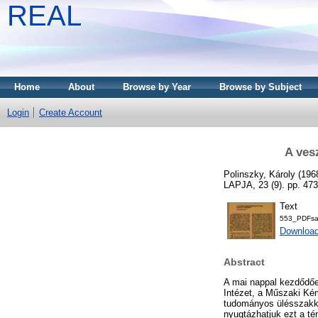
REAL
Home
About
Browse by Year
Browse by Subject
Login
Create Account
A ves
Polinszky, Károly
(196
LAPJA, 23 (9). pp. 47
Text
553_PDFsa
Downloa
Abstract
A mai nappal kezdődőe
Intézet, a Műszaki Kém
tudományos ülésszakka
nyugtázhatjuk ezt a t