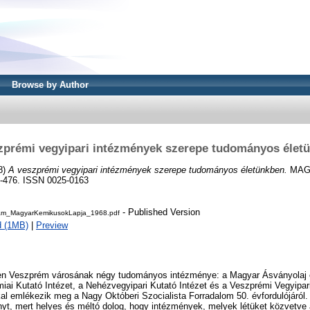
Browse by Author
zprémi vegyipari intézmények szerepe tudományos élet
8)
A veszprémi vegyipari intézmények szerepe tudományos életünkben.
MAG
3-476. ISSN 0025-0163
- Published Version
m_MagyarKemikusokLapja_1968.pdf
d (1MB)
|
Preview
n Veszprém városának négy tudományos intézménye: a Magyar Ásványolaj é
iai Kutató Intézet, a Nehézvegyipari Kutató Intézet és a Veszprémi Vegyipa
l emlékezik meg a Nagy Októberi Szocialista Forradalom 50. évfordulójáról
ényt, mert helyes és méltó dolog, hogy intézmények, melyek létüket közvetv