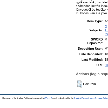
gyökereztetik, tisztele
számadás kettős indok
lényegéből és tevékeny
működés van s a jövő
Item Type:
Ar
Q 
Subjects:
T 
te
SWORD
M
Depositor:
Depositing User:
M
Date Deposited:
18
Last Modified:
18
URI:
ht
Actions (login requ
Edit Item
Repository of the Academy's Library is powered by
EPrints 3
which is developed by the
School of Electronics and Computer Scien