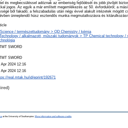
ttel és megbecsüléssel adóznak az emberiség fejlődését és jobb jövőjét biztos
kal jogos. Az egyik a már említett megemlékezés az 50. évfordulóról; a más
ségé ből fakadó; a felszabadulás után négy évvel alakult intézetek mögött 
 évben ünneplendő húsz esztendős munka megmutatkozásra és kitárulkozásr
ticle
Science / természettudomány > QD Chemistry / kémia
Technology / alkalmazott, műszaki tudományok > TP Chemical technology / v
chnológia
TMT SWORD
TMT SWORD
 Apr 2024 12:16
 Apr 2024 12:16
tps://real.mtak.hu/id/eprint/192671
ired)
ce
at the University of Southampton.
More information and software credits
.