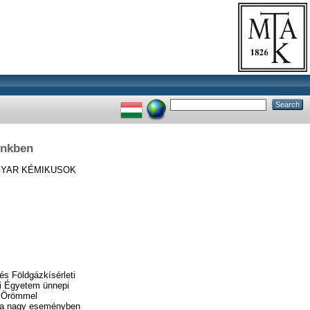
ünkben
YAR KÉMIKUSOK
s Földgázkísérleti
ri Égyetem ünnepi
. Örömmel
e a nagy eseményben