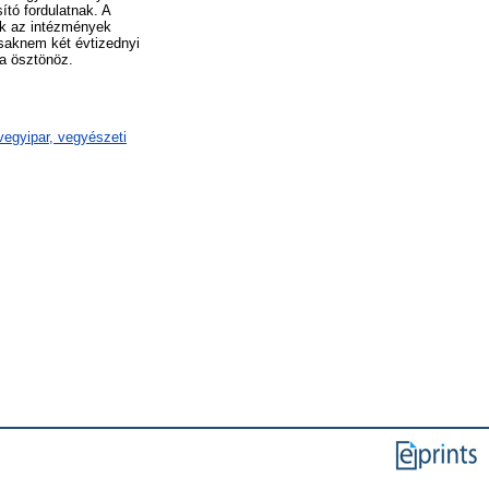
ító fordulatnak. A
ik az intézmények
csaknem két évtizednyi
a ösztönöz.
egyipar, vegyészeti