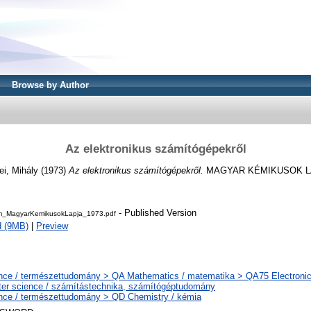
Browse by Author
Az elektronikus számítógépekről
i, Mihály
(1973)
Az elektronikus számítógépekről.
MAGYAR KÉMIKUSOK LAPJ
- Published Version
_MagyarKemikusokLapja_1973.pdf
d (9MB)
|
Preview
nce / természettudomány > QA Mathematics / matematika > QA75 Electronic
er science / számítástechnika, számítógéptudomány
nce / természettudomány > QD Chemistry / kémia