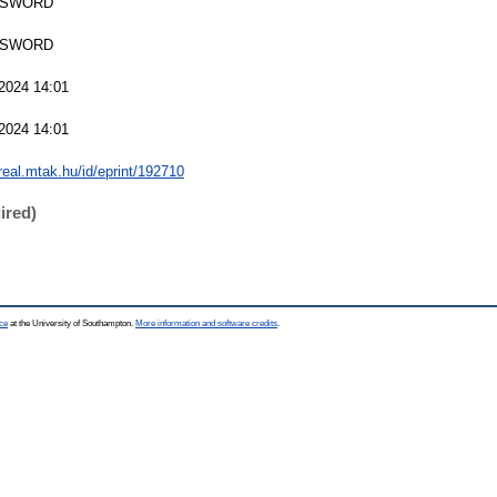
 SWORD
 SWORD
 2024 14:01
 2024 14:01
/real.mtak.hu/id/eprint/192710
ired)
ce
at the University of Southampton.
More information and software credits
.