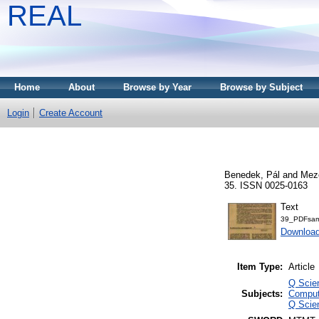
REAL
Home
About
Browse by Year
Browse by Subject
Login
Create Account
Benedek, Pál
and
Meze
35. ISSN 0025-0163
Text
39_PDFsam
Downloa
Item Type:
Article
Q Scie
Subjects:
Comput
Q Scie