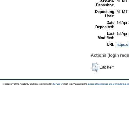
SWORD
MTMT
Depositor:
Depositing
MTMT
User:
Date
18 Apr
Deposited:
Last
18 Apr
Modified:
URI:
https:/
Actions (login requ
Edit Item
Repository of the Academy's Library is powered by
EPrints 3
which is developed by the
School of Electronics and Computer Scien