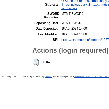
Q Science / természettudomány 
Subjects:
T Technology / alkalmazott, műs
technológia
SWORD
MTMT SWORD
Depositor:
Depositing User:
MTMT SWORD
Date Deposited:
18 Apr 2024 14:00
Last Modified:
18 Apr 2024 14:00
URI:
https://real.mtak.hu/id/eprint/192
Actions (login required)
Edit Item
Repository of the Academy's Library is powered by
EPrints 3
which is developed by the
School of Electronics and Computer Scien