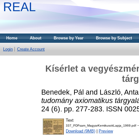
REAL
Home
About
Browse by Year
Browse by Subject
Login
Create Account
Kísérlet a vegyészmé
tárg
Benedek, Pál
and
László, Anta
tudomány axiomatikus tárgyalá
24 (6). pp. 277-283. ISSN 002
Text
-
337_PDFsam_MagyarKemikusokLapja_1969.pdf
Download (9MB)
|
Preview