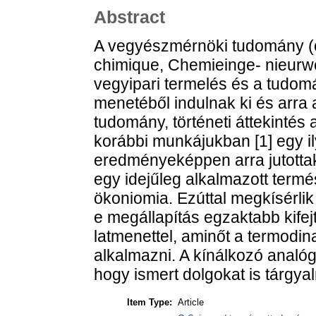
Abstract
A vegyészmérnöki tudomány (c
chimique, Chemieinge- nieur
vegyipari termelés és a tudom
menetéből indulnak ki és arra
tudomány, történeti áttekintés
korábbi munkájukban [1] egy ily
eredményeképpen arra jutott
egy idejűleg alkalmazott term
ökoniomia. Ezúttal megkísérli
e megállapítás egzaktabb kifej
latmenettel, aminőt a termod
alkalmazni. A kínálkozó analógi
hogy ismert dolgokat is tárgyaln
Item Type:
Article