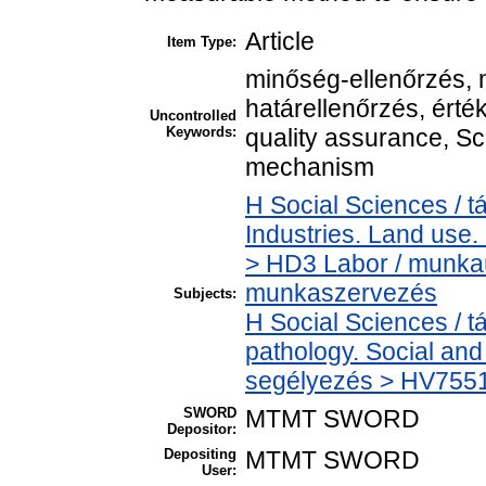
Article
Item Type:
minőség-ellenőrzés, 
határellenőrzés, érté
Uncontrolled
Keywords:
quality assurance, Sc
mechanism
H Social Sciences /
Industries. Land use.
> HD3 Labor / munkaü
munkaszervezés
Subjects:
H Social Sciences / 
pathology. Social and 
segélyezés > HV7551 
SWORD
MTMT SWORD
Depositor:
Depositing
MTMT SWORD
User: