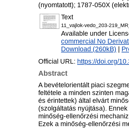
(nyomtatott); 1787-050X (elekt
Text
11_vajlok-vedo_203-219_MR
Available under Licen
commercial No Derivat
Download (260kB)
|
Pr
Official URL:
https://doi.org/1
Abstract
A bevételorientált piaci sze
feltétele a minden szinten ma
és érintettek) által elvárt mi
(szolgáltatás nyújtása). Enne
minőség-ellenőrzési mechaniz
Ezek a minőség-ellenőrzési m