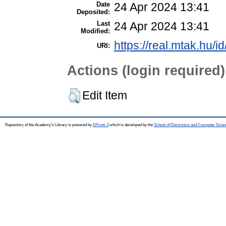
Date
24 Apr 2024 13:41
Deposited:
Last
24 Apr 2024 13:41
Modified:
https://real.mtak.hu/i
URI:
Actions (login required)
Edit Item
Repository of the Academy's Library is powered by
EPrints 3
which is developed by the
School of Electronics and Computer Scien