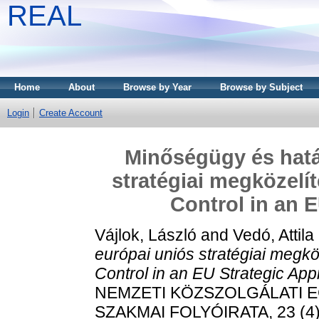
REAL
Home
About
Browse by Year
Browse by Subject
Login
Create Account
Minőségügy és hatá
stratégiai megközelí
Control in an 
Vájlok, László
and
Vedó, Attila
európai uniós stratégiai megkö
Control in an EU Strategic App
NEMZETI KÖZSZOLGÁLATI
SZAKMAI FOLYÓIRATA, 23 (4).