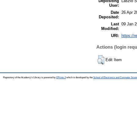
Depositing
László S
User:
Date
26 Apr 2
Deposited:
Last
09 Jan 2
Modified:
URI:
https://r
Actions (login requ
Edit Item
Repository of the Academy's Library is powered by
EPrints 3
which is developed by the
School of Electronics and Computer Scien