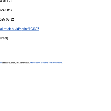
allai-Tóth
024 08:33
025 09:12
eal.mtak.hu/id/eprint/193307
ired)
ce
at the University of Southampton.
More information and software credits
.