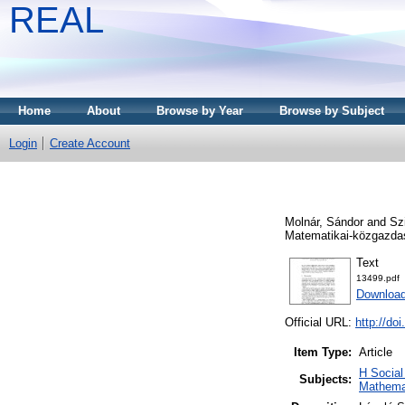
REAL
Home
About
Browse by Year
Browse by Subject
Login
Create Account
Molnár, Sándor
and
Sz
Matematikai-közgazdasá
Text
13499.pdf
Download
Official URL:
http://d
Item Type:
Article
H Socia
Subjects:
Mathema