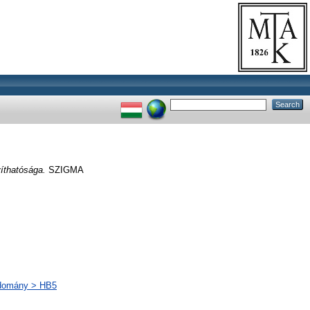
yíthatósága.
SZIGMA
udomány > HB5