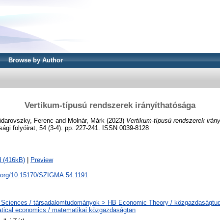
Browse by Author
Vertikum-típusú rendszerek irányíthatósága
idarovszky, Ferenc
and
Molnár, Márk
(2023)
Vertikum-típusú rendszerek irán
gi folyóirat, 54 (3-4). pp. 227-241. ISSN 0039-8128
 (416kB)
|
Preview
oi.org/10.15170/SZIGMA.54.1191
l Sciences / társadalomtudományok > HB Economic Theory / közgazdaságt
tical economics / matematikai közgazdaságtan