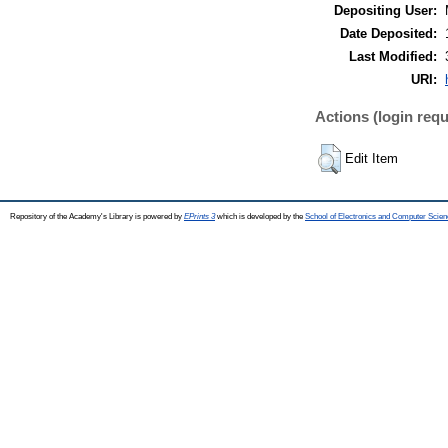
Depositing User:
Date Deposited:
Last Modified:
URI:
Actions (login requ
Edit Item
Repository of the Academy's Library is powered by
EPrints 3
which is developed by the
School of Electronics and Computer Scien