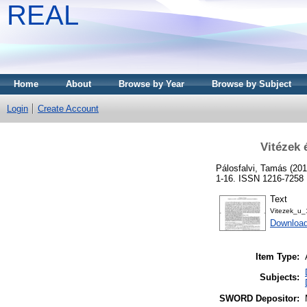
REAL
Home
About
Browse by Year
Browse by Subject
Login
Create Account
Vitézek 
Pálosfalvi, Tamás
(20
1-16. ISSN 1216-7258
Text
Vitezek_u_
Downloa
Item Type:
Subjects:
SWORD Depositor: