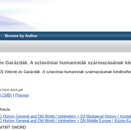
Browse by Author
és Garázdák. A szlavóniai humanisták származásának k
13)
Vitézek és Garázdák. A szlavóniai humanisták származásának kérdéséhe
173211.9315.pdf
d (1MB)
|
Preview
Article
D History General and Old World / történelem > D3 Mediaeval History / középk
D History General and Old World / történelem > DN Middle Europe / Közép-E
MTMT SWORD