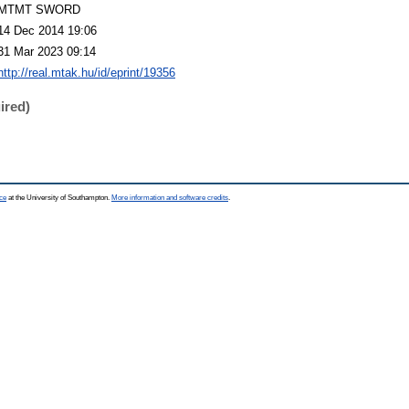
MTMT SWORD
14 Dec 2014 19:06
31 Mar 2023 09:14
http://real.mtak.hu/id/eprint/19356
ired)
ce
at the University of Southampton.
More information and software credits
.