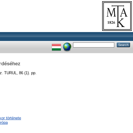
érdéséhez
z.
TURUL, 86 (1). pp.
or története
urópa