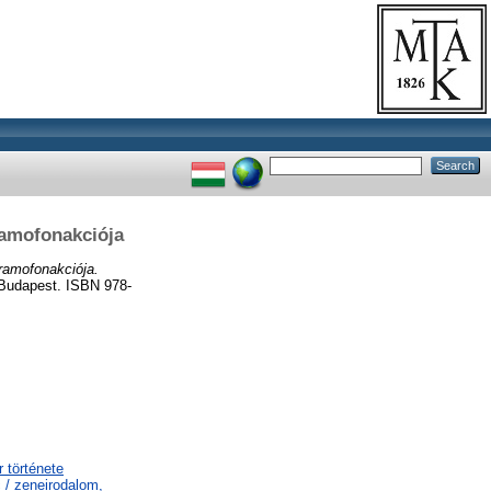
ramofonakciója
gramofonakciója.
 Budapest. ISBN 978-
 története
 / zeneirodalom,