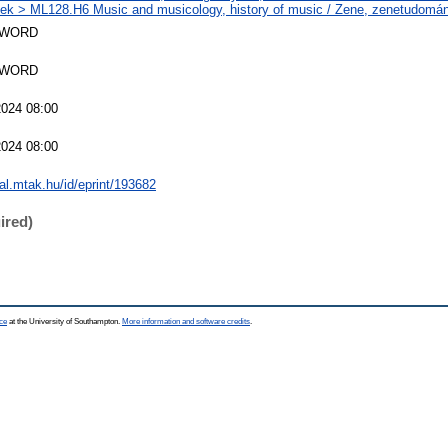
k > ML128.H6 Music and musicology, history of music / Zene, zenetudomán
SWORD
SWORD
024 08:00
024 08:00
eal.mtak.hu/id/eprint/193682
ired)
ce
at the University of Southampton.
More information and software credits
.