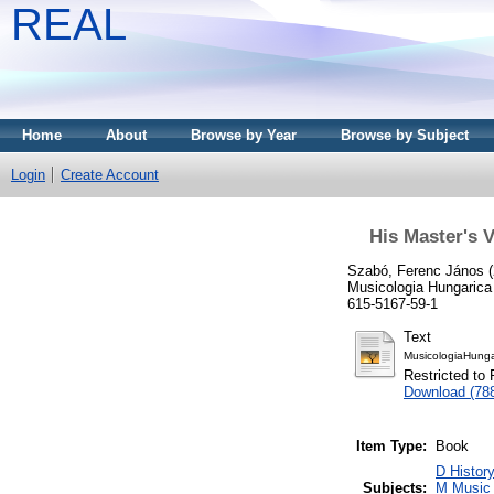
REAL
Home
About
Browse by Year
Browse by Subject
Login
Create Account
His Master's 
Szabó, Ferenc János
(
Musicologia Hungarica
615-5167-59-1
Text
MusicologiaHung
Restricted to 
Download (78
Item Type:
Book
D History
Subjects:
M Music 