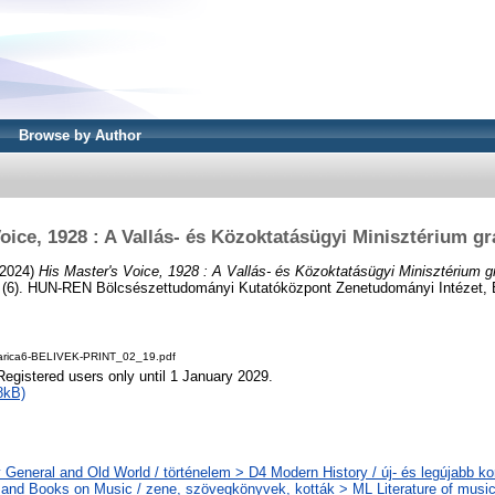
Browse by Author
Voice, 1928 : A Vallás- és Közoktatásügyi Minisztérium g
2024)
His Master's Voice, 1928 : A Vallás- és Közoktatásügyi Minisztérium 
 (6). HUN-REN Bölcsészettudományi Kutatóközpont Zenetudományi Intézet,
arica6-BELIVEK-PRINT_02_19.pdf
Registered users only until 1 January 2029.
8kB)
 General and Old World / történelem > D4 Modern History / új- és legújabb kor
and Books on Music / zene, szövegkönyvek, kották > ML Literature of music