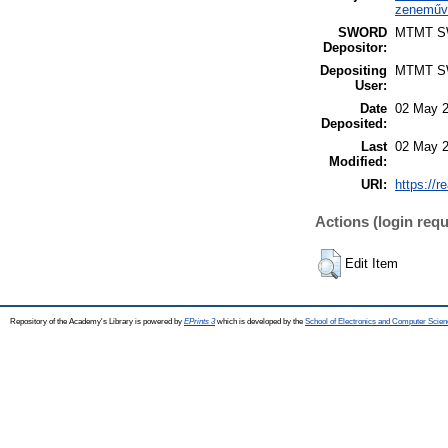
zeneműve
SWORD
MTMT 
Depositor:
Depositing
MTMT 
User:
Date
02 May 2
Deposited:
Last
02 May 2
Modified:
URI:
https://r
Actions (login requ
Edit Item
Repository of the Academy's Library is powered by
EPrints 3
which is developed by the
School of Electronics and Computer Scien