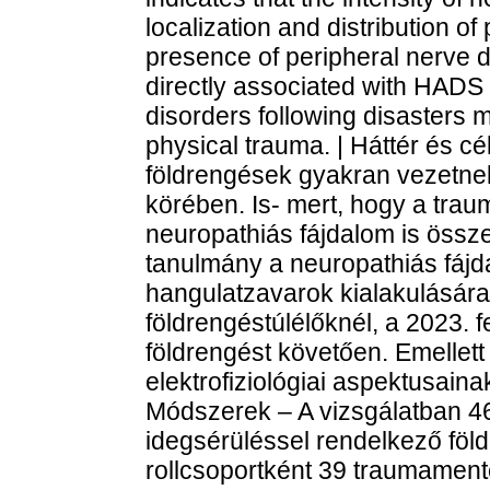
localization and distribution of
presence of peripheral nerve 
directly associated with HADS
disorders following disasters 
physical trauma. | Háttér és cé
földrengések gyakran vezetnek
körében. Is- mert, hogy a tra
neuropathiás fájdalom is össz
tanulmány a neuropathiás fájd
hangulatzavarok kialakulására 
földrengéstúlélőknél, a 2023.
földrengést követően. Emellett
elektrofiziológiai aspektusain
Módszerek – A vizsgálatban 46, 
idegsérüléssel rendelkező földr
rollcsoportként 39 traumamente