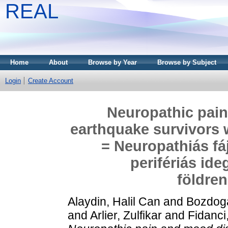
REAL
Home
About
Browse by Year
Browse by Subject
Login
Create Account
Neuropathic pain
earthquake survivors w
= Neuropathiás fá
perifériás id
földren
Alaydin, Halil Can
and
Bozdoga
and
Arlier, Zulfikar
and
Fidanci,