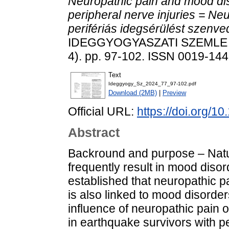
Neuropathic pain and mood dis
peripheral nerve injuries = Ne
perifériás idegsérülést szenved
IDEGGYOGYASZATI SZEMLE /
4). pp. 97-102. ISSN 0019-14
Text
Ideggyogy_Sz_2024_77_97-102.pdf
Download (2MB)
|
Preview
Official URL:
https://doi.org/1
Abstract
Backround and purpose – Natur
frequently result in mood disord
established that neuropathic p
is also linked to mood disorder
influence of neuropathic pain
in earthquake survivors with pe