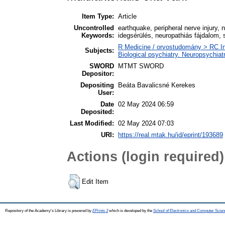
Item Type:
Article
Uncontrolled
earthquake, peripheral nerve injury, n
Keywords:
idegsérülés, neuropathiás fájdalom,
R Medicine / orvostudomány > RC In
Subjects:
Biological psychiatry. Neuropsychiatr
SWORD
MTMT SWORD
Depositor:
Depositing
Beáta Bavalicsné Kerekes
User:
Date
02 May 2024 06:59
Deposited:
Last Modified:
02 May 2024 07:03
URI:
https://real.mtak.hu/id/eprint/193689
Actions (login required)
Edit Item
Repository of the Academy's Library is powered by
EPrints 3
which is developed by the
School of Electronics and Computer Scien