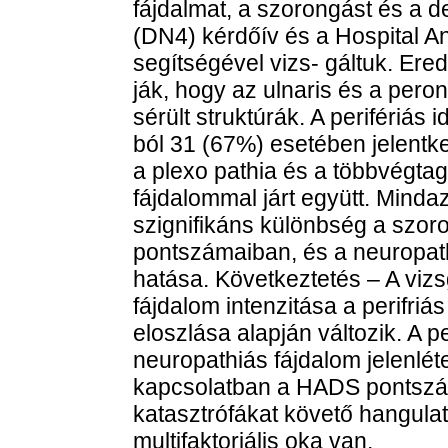
fájdalmat, a szorongást és a 
(DN4) kérdőív és a Hospital 
segítségével vizs- gáltuk. Er
ják, hogy az ulnaris és a pero
sérült struktúrák. A perifériás
ból 31 (67%) esetében jelentk
a plexo pathia és a többvégta
fájdalommal járt együtt. Mindaz
szignifikáns különbség a szor
pontszámaiban, és a neuropath
hatása. Következtetés – A vizsg
fájdalom intenzitása a perifriá
eloszlása alapján változik. A 
neuropathiás fájdalom jelenlét
kapcsolatban a HADS pontszám
katasztrófákat követő hangulat
multifaktoriális oka van.