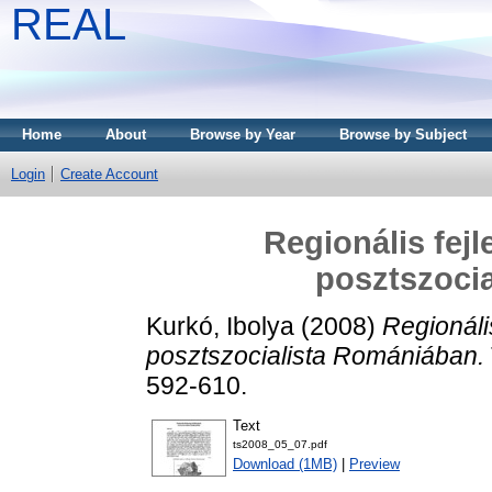
REAL
Home
About
Browse by Year
Browse by Subject
Login
Create Account
Regionális fej
posztszoci
Kurkó, Ibolya
(2008)
Regionáli
posztszocialista Romániában.
592-610.
Text
ts2008_05_07.pdf
Download (1MB)
|
Preview