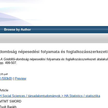
Browse by Author
dombság népesedési folyamata és foglalkozásszerkezeti
)
A Gödöllői-dombság népesedési folyamata és foglalkozásszerkezeti átalakul
pp. 499-507.
05.pdf
 (593kB)
|
Preview
Article
H Social Sciences / társadalomtudományok > HA Statistics / statisztika
MTMT SWORD
Zsolt Baráth