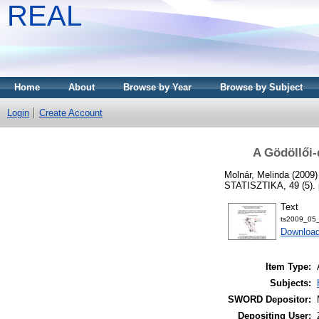
REAL
Home
About
Browse by Year
Browse by Subject
Login
Create Account
A Gödöllői-
Molnár, Melinda
(2009
STATISZTIKA, 49 (5). 
Text
ts2009_05_
Download
Item Type:
Subjects:
SWORD Depositor:
Depositing User: