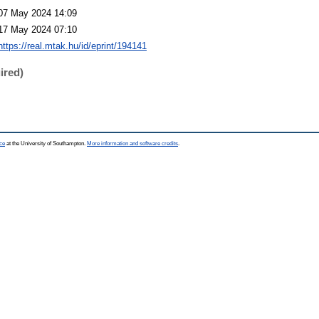
07 May 2024 14:09
17 May 2024 07:10
https://real.mtak.hu/id/eprint/194141
ired)
ce
at the University of Southampton.
More information and software credits
.