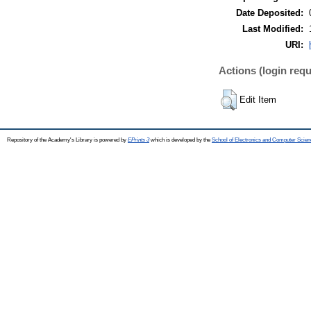
Date Deposited:
Last Modified:
URI:
Actions (login requ
Edit Item
Repository of the Academy's Library is powered by
EPrints 3
which is developed by the
School of Electronics and Computer Scien