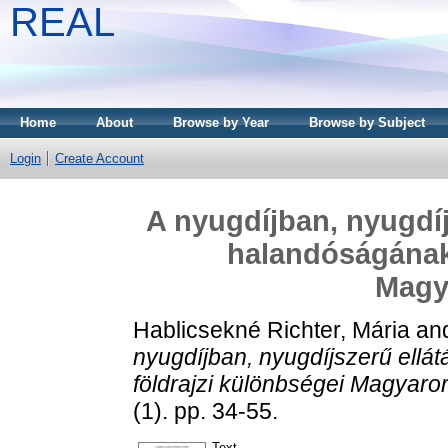
REAL
Home
About
Browse by Year
Browse by Subject
Login
Create Account
A nyugdíjban, nyugdíj
halandóságának 
Magy
Hablicsekné Richter, Mária
an
nyugdíjban, nyugdíjszerű ell
földrajzi különbségei Magyaro
(1). pp. 34-55.
Text