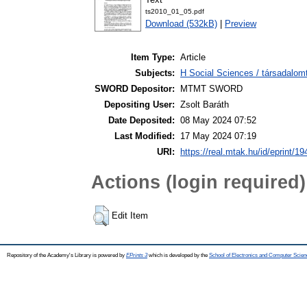
ts2010_01_05.pdf
Download (532kB)
|
Preview
Item Type:
Article
Subjects:
H Social Sciences / társadalom
SWORD Depositor:
MTMT SWORD
Depositing User:
Zsolt Baráth
Date Deposited:
08 May 2024 07:52
Last Modified:
17 May 2024 07:19
URI:
https://real.mtak.hu/id/eprint/1
Actions (login required)
Edit Item
Repository of the Academy's Library is powered by
EPrints 3
which is developed by the
School of Electronics and Computer Scien