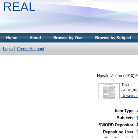
REAL
Home
About
Browse by Year
Browse by Subject
Login
Create Account
Novák, Zoltán
(2010)
E
Text
ts2010_02_
Download
Item Type:
Subjects:
SWORD Depositor:
Depositing User: