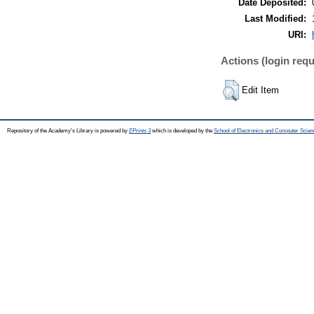
Date Deposited:
Last Modified:
URI:
Actions (login requ
Edit Item
Repository of the Academy's Library is powered by
EPrints 3
which is developed by the
School of Electronics and Computer Scien