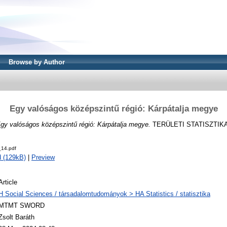
Browse by Author
Egy valóságos középszintű régió: Kárpátalja megye
gy valóságos középszintű régió: Kárpátalja megye.
TERÜLETI STATISZTIKA, 5
14.pdf
 (129kB)
|
Preview
Article
H Social Sciences / társadalomtudományok > HA Statistics / statisztika
MTMT SWORD
Zsolt Baráth