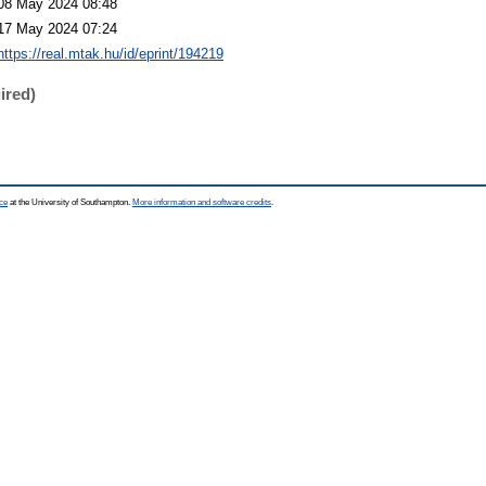
08 May 2024 08:48
17 May 2024 07:24
https://real.mtak.hu/id/eprint/194219
ired)
ce
at the University of Southampton.
More information and software credits
.