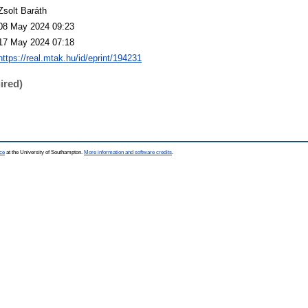
Zsolt Baráth
08 May 2024 09:23
17 May 2024 07:18
https://real.mtak.hu/id/eprint/194231
ired)
ce
at the University of Southampton.
More information and software credits
.