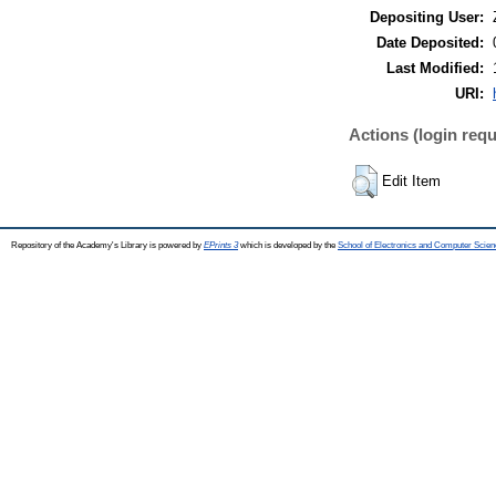
Depositing User:
Date Deposited:
Last Modified:
URI:
Actions (login requ
Edit Item
Repository of the Academy's Library is powered by
EPrints 3
which is developed by the
School of Electronics and Computer Scien