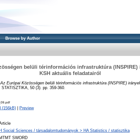
Browse by Author
össégen belüli térinformációs infrastruktúra (INSPIRE) i
KSH aktuális feladatairól
)
Az Európai Közösségen belüli térinformációs infrastruktúra (INSPIRE) iránye
TATISZTIKA, 50 (3). pp. 359-360.
09.pdf
 (156kB)
|
Preview
Article
H Social Sciences / társadalomtudományok > HA Statistics / statisztika
MTMT SWORD