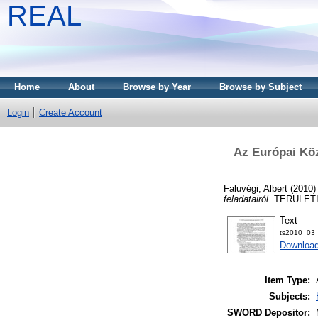
REAL
Home
About
Browse by Year
Browse by Subject
Login
Create Account
Az Európai Köz
Faluvégi, Albert
(2010
feladatairól.
TERÜLETI S
Text
ts2010_03_
Download
Item Type:
Subjects:
SWORD Depositor: