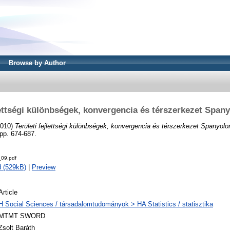
Browse by Author
jlettségi különbségek, konvergencia és térszerkezet Span
010)
Területi fejlettségi különbségek, konvergencia és térszerkezet Spanyol
pp. 674-687.
09.pdf
 (529kB)
|
Preview
Article
H Social Sciences / társadalomtudományok > HA Statistics / statisztika
MTMT SWORD
Zsolt Baráth