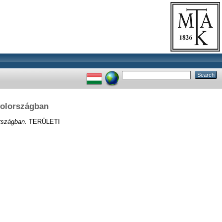
yolországban
országban.
TERÜLETI