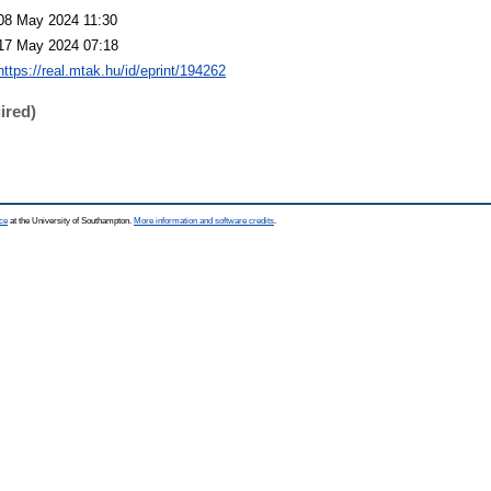
08 May 2024 11:30
17 May 2024 07:18
https://real.mtak.hu/id/eprint/194262
ired)
ce
at the University of Southampton.
More information and software credits
.