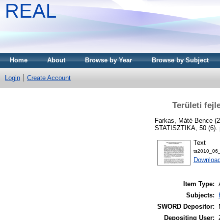
REAL
Home
About
Browse by Year
Browse by Subject
Login
Create Account
Területi fe
Farkas, Máté Bence
(2
STATISZTIKA, 50 (6). 
Text
ts2010_06_
Download
Item Type:
Subjects:
SWORD Depositor:
Depositing User: