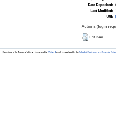
Date Deposited:
Last Modified:
URI:
Actions (login requ
Edit Item
Repository of the Academy's Library is powered by
EPrints 3
which is developed by the
School of Electronics and Computer Scien