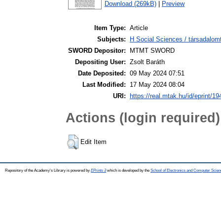
Download (269kB)
|
Preview
Item Type:
Article
Subjects:
H Social Sciences / társadalom
SWORD Depositor:
MTMT SWORD
Depositing User:
Zsolt Baráth
Date Deposited:
09 May 2024 07:51
Last Modified:
17 May 2024 08:04
URI:
https://real.mtak.hu/id/eprint/1
Actions (login required)
Edit Item
Repository of the Academy's Library is powered by
EPrints 3
which is developed by the
School of Electronics and Computer Scien