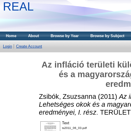
REAL
Home
About
Browse by Year
Browse by Subject
Login
Create Account
Az infláció területi 
és a magyarország
eredmé
Zsibók, Zsuzsanna
(2011)
Az i
Lehetséges okok és a magyaro
eredményei, I. rész.
TERÜLETI 
Text
ts2011_06_03.pdf