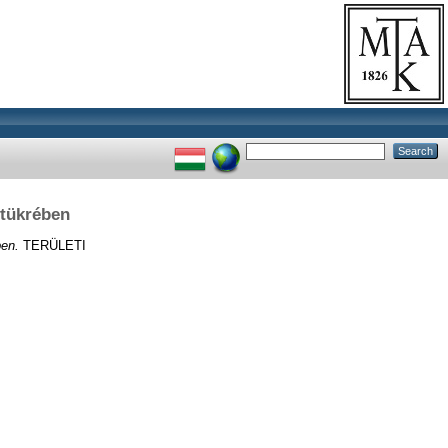
 tükrében
ben.
TERÜLETI