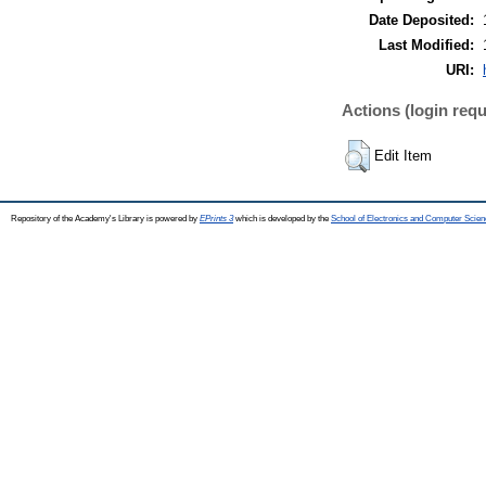
Date Deposited:
Last Modified:
URI:
Actions (login requ
Edit Item
Repository of the Academy's Library is powered by
EPrints 3
which is developed by the
School of Electronics and Computer Scien