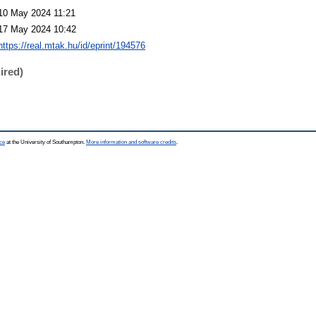
10 May 2024 11:21
17 May 2024 10:42
https://real.mtak.hu/id/eprint/194576
ired)
ce
at the University of Southampton.
More information and software credits
.