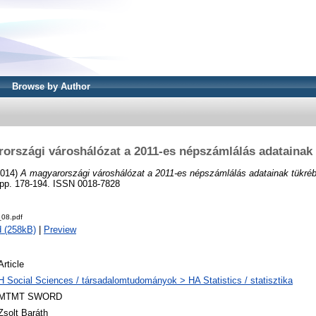
Browse by Author
országi városhálózat a 2011-es népszámlálás adatainak
014)
A magyarországi városhálózat a 2011-es népszámlálás adatainak tükré
pp. 178-194. ISSN 0018-7828
08.pdf
 (258kB)
|
Preview
Article
H Social Sciences / társadalomtudományok > HA Statistics / statisztika
MTMT SWORD
Zsolt Baráth