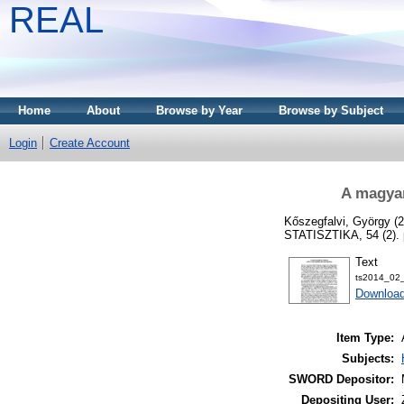
REAL
Home
About
Browse by Year
Browse by Subject
Login
Create Account
A magyar
Kőszegfalvi, György
(2
STATISZTIKA, 54 (2). 
Text
ts2014_02_
Download
Item Type:
Subjects:
SWORD Depositor:
Depositing User: